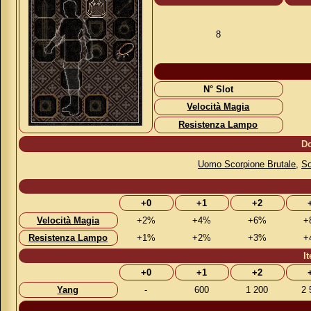
8
N° Slot
Velocità Magia
Resistenza Lampo
Do
Uomo Scorpione Brutale
,
So
+0
+1
+2
Velocità Magia
+2%
+4%
+6%
+
Resistenza Lampo
+1%
+2%
+3%
+
I
+0
+1
+2
Yang
-
600
1 200
2 