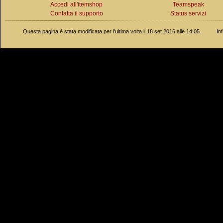
Accedi all'itemshop
Teamspeak
Contatta il supporto
Status servizi
Questa pagina è stata modificata per l'ultima volta il 18 set 2016 alle 14:05.
In