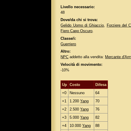
Livello necessario:
48
Dove/da chi si trova:
Gelido Uomo di Ghiaccio
,
Forziere del 
Fiero Capo Oscuro
.
Classe/i:
Guerriero
Altro:
NPC
addetto alla vendita:
Mercante d'Arm
Velocità di movimento:
-10%
Up
Costo
Difesa
+0
Nessuno
64
+1
1.200
Yang
70
+2
2.500
Yang
76
+3
5.000
Yang
82
+4
10.000
Yang
88