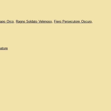
Capo Orco
,
Ragno Soldato Velenoso
,
Fiero Persecutore Oscuro
,
ature