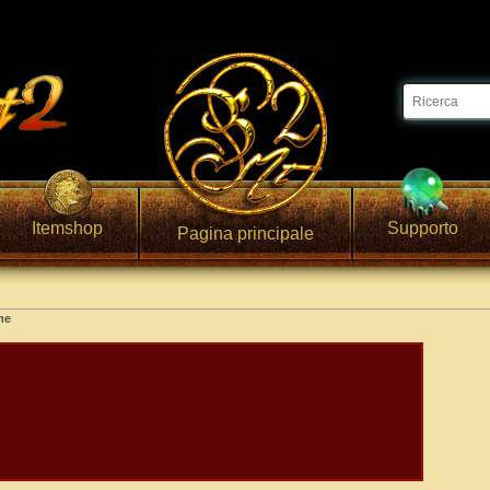
Itemshop
Supporto
Pagina principale
me