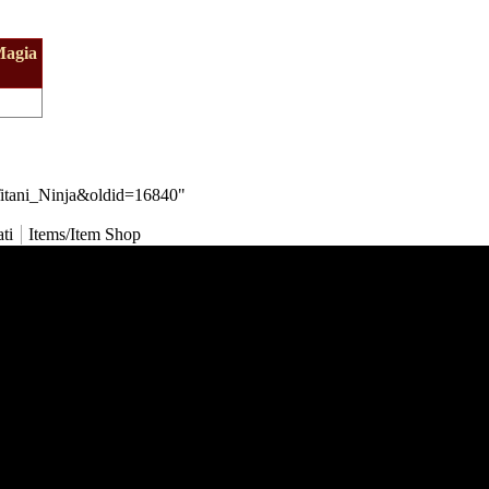
Magia
Titani_Ninja&oldid=16840
"
ti
Items/Item Shop
avigazione
Pagina principale
Ultime modifiche
Una pagina a caso