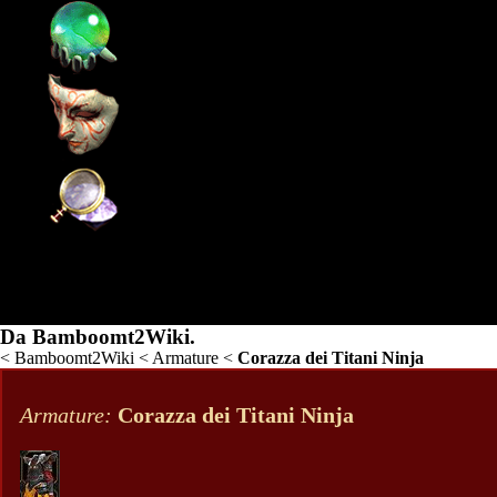
Supporto
Community
Wiki
Corazza dei Titani Ninja
Da Bamboomt2Wiki.
<
Bamboomt2Wiki
<
Armature
<
Corazza dei Titani Ninja
Armature:
Corazza dei Titani Ninja