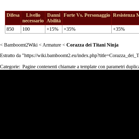
Difesa
Livello
Danni
Forte Vs. Personaggio
Resistenza 
necessario
Abilità
850
100
+15%
+35%
+35%
<
Bamboomt2Wiki
<
Armature
<
Corazza dei Titani Ninja
Estratto da "
https://wiki.bamboomt2.eu/index.php?title=Corazza_dei_
Categorie
:
Pagine contenenti chiamate a template con parametri duplica
Strumenti Wiki
Strumenti
N
Visite
Strumenti personali
Puntano qui
Pagina
Modifiche correlate
Entra
Cronologia
Pagine speciali
Informazioni sulla pagina