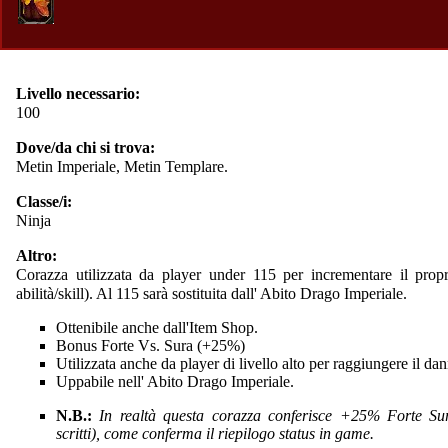
Livello necessario:
100
Dove/da chi si trova:
Metin Imperiale
,
Metin Templare
.
Classe/i:
Ninja
Altro:
Corazza utilizzata da player under 115 per incrementare il prop
abilità/skill). Al 115 sarà sostituita dall'
Abito Drago Imperiale
.
Ottenibile anche dall'
Item Shop
.
Bonus Forte Vs. Sura (+25%)
Utilizzata anche da player di livello alto per raggiungere il d
Uppabile nell'
Abito Drago Imperiale
.
N.B.:
In realtà questa corazza conferisce +25% Forte Su
scritti), come conferma il riepilogo status in game.