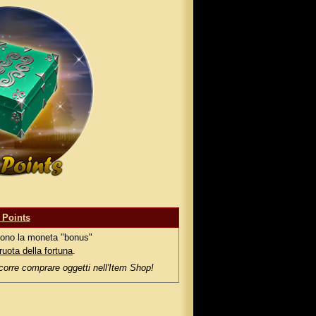
t Points
ono la moneta "bonus"
ruota della fortuna
.
orre comprare oggetti nell'Item Shop!