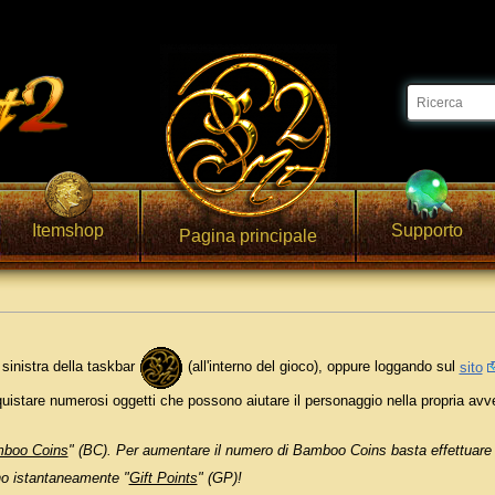
Itemshop
Supporto
Pagina principale
sinistra della taskbar
(all'interno del gioco), oppure loggando sul
sito
quistare numerosi oggetti che possono aiutare il personaggio nella propria a
boo Coins
" (BC). Per aumentare il numero di Bamboo Coins basta effettuar
o istantaneamente "
Gift Points
" (GP)!