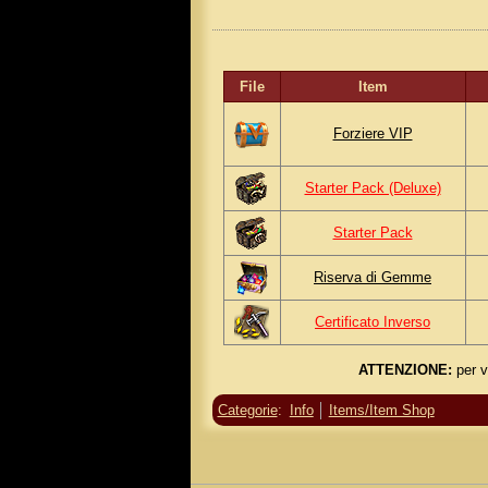
File
Item
Forziere VIP
Starter Pack (Deluxe)
Starter Pack
Riserva di Gemme
Certificato Inverso
ATTENZIONE:
per ve
Categorie
:
Info
Items/Item Shop