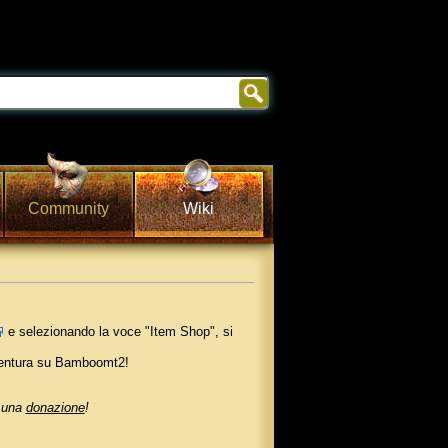
Community
Wiki
e selezionando la voce "Item Shop", si
vventura su Bamboomt2!
e una
donazione
!