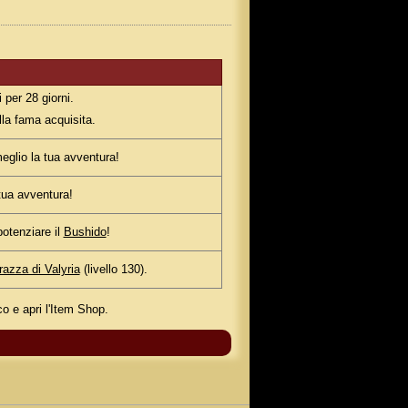
 per 28 giorni.
ella fama acquisita.
meglio la tua avventura!
 tua avventura!
potenziare il
Bushido
!
azza di Valyria
(livello 130).
oco e apri l'Item Shop.