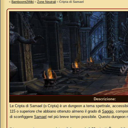
<
Bamboomt2Wiki
<
Zone Neutrali
<
Cripta di Samael
Descrizione:
Le Cripta di Samael (o Cripta) è un dungeon a tema spettrale, accessibi
115 o superiore che abbiano ottenuto almeno il grado di
Saggio
, compost
di sconfiggere
Samael
nel più breve tempo possibile. Questo dungeon ri