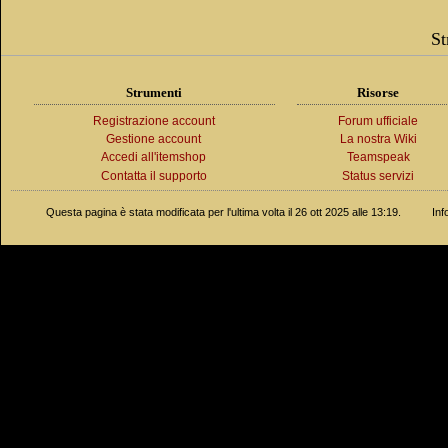
St
Strumenti
Risorse
Registrazione account
Forum ufficiale
Gestione account
La nostra Wiki
Accedi all'itemshop
Teamspeak
Contatta il supporto
Status servizi
Questa pagina è stata modificata per l'ultima volta il 26 ott 2025 alle 13:19.
Inf