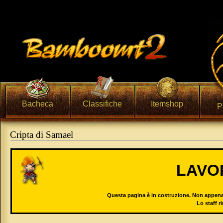
Bacheca
Classifiche
Itemshop
P
Cripta di Samael
Vai a:
navigazione
,
ricerca
LAVO
Questa pagina è in costruzione. Non appena 
Lo staff r