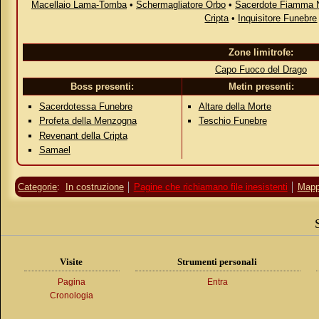
Macellaio Lama-Tomba
•
Schermagliatore Orbo
•
Sacerdote Fiamma 
Cripta
•
Inquisitore Funebre
Zone limitrofe:
Capo Fuoco del Drago
Boss presenti:
Metin presenti:
Sacerdotessa Funebre
Altare della Morte
Profeta della Menzogna
Teschio Funebre
Revenant della Cripta
Samael
Categorie
:
In costruzione
Pagine che richiamano file inesistenti
Map
Visite
Strumenti personali
Pagina
Entra
Cronologia