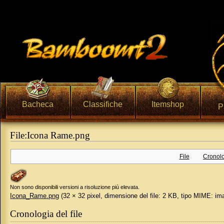
Bacheca
Classifiche
Itemshop
P
File:Icona Rame.png
Vai a:
navigazione
,
ricerca
File
Cronolo
Non sono disponibili versioni a risoluzione più elevata.
Icona_Rame.png
‎
(32 × 32 pixel, dimensione del file: 2 KB, tipo MIME:
im
Cronologia del file