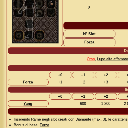
8
N° Slot
Forza
Do
Orso
,
Lupo alfa affamat
+0
+1
+2
Forza
+1
+2
+3
I
+0
+1
+2
Yang
-
600
1 200
2 
Inserendo
Rame
negli slot creati con
Diamante
(max. 3), le caratteris
Bonus di base:
Forza