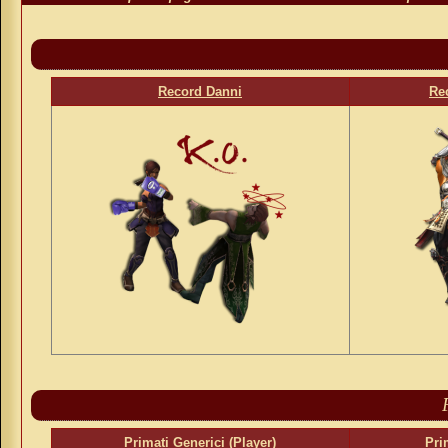
Record Danni
Re
Primati Generici (Player)
Pri