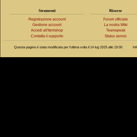
Strumenti
Risorse
Registrazione account
Forum ufficiale
Gestione account
La nostra Wiki
Accedi all'itemshop
Teamspeak
Contatta il supporto
Status servizi
Questa pagina è stata modificata per l'ultima volta il 14 lug 2025 alle 19:00.
In