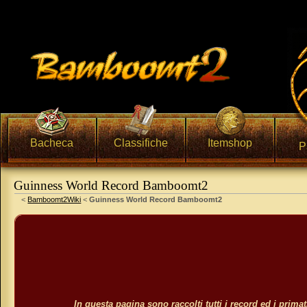
Bacheca
Classifiche
Itemshop
P
Guinness World Record Bamboomt2
Vai a:
navigazione
,
ricerca
<
Bamboomt2Wiki
<
Guinness World Record Bamboomt2
In questa pagina sono raccolti tutti i record ed i primat