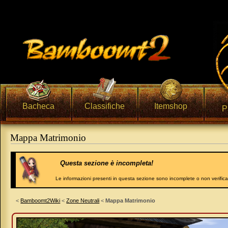
Bacheca
Classifiche
Itemshop
P
Mappa Matrimonio
Vai a:
navigazione
,
ricerca
Questa sezione è incompleta!
Le informazioni presenti in questa sezione sono incomplete o non verific
<
Bamboomt2Wiki
<
Zone Neutrali
<
Mappa Matrimonio