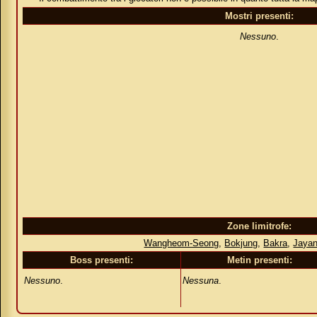
Mostri presenti:
Nessuno
.
Zone limitrofe:
Wangheom-Seong
,
Bokjung
,
Bakra
,
Jaya
Boss presenti:
Metin presenti:
Nessuno
.
Nessuna
.