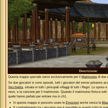
Descrizione:
Questa mappa speciale serve esclusivamente per il
Matrimonio
di due g
Se due giocatori si sono sposati, tutti i giocatori del server potranno 
Vecchietta
, situata in tutti i principali villaggi di tutti i Regni. Lo spos
neve, e la canzone per il matrimonio. Quando il matrimonio finisce tutti
quale hanno parlato per entrare ma in ch1.
In questa mappa si possono usare le
Emozioni
anche senza la
Mas
Il combattimento tra i giocatori non è possibile in quanto tutta la ma