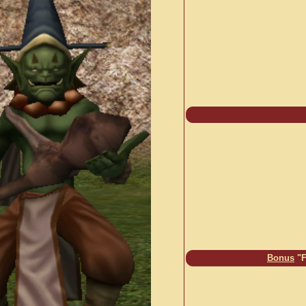
Bonus
"F