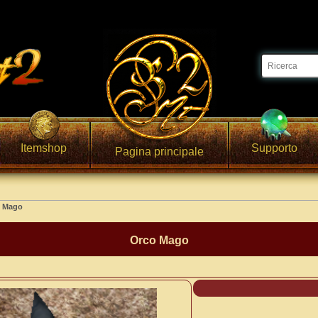
Itemshop
Supporto
Pagina principale
o Mago
Orco Mago