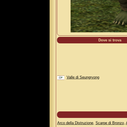
Dove si trova
Valle di Seungryong
Arco della Distruzione
,
Scarpe di Bronzo
,