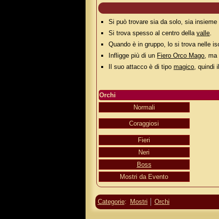
Si può trovare sia da solo, sia insiem
Si trova spesso al centro della
valle
.
Quando è in gruppo, lo si trova nelle iso
Infligge più di un
Fiero Orco Mago
, ma
Il suo attacco è di tipo
magico
, quindi 
Orchi
Normali
Coraggiosi
Fieri
Neri
Boss
Mostri da Evento
Categorie
:
Mostri
Orchi