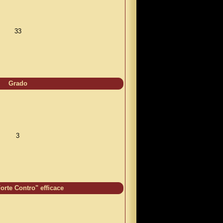
33
Grado
3
orte Contro" efficace