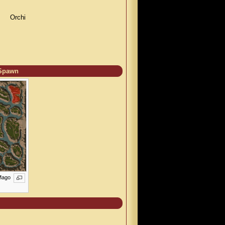
Orchi
 Spawn
Mago