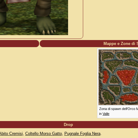
Mappe e Zone di
Zona di spawn dell'Orco 
in
Valle
Drop
Abito Cremisi
,
Coltello Morso Gatto
,
Pugnale Foglia Nera
.