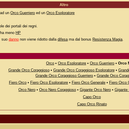
Altro
e ad un
Orco Guerriero
ed un
Orco Esploratore
le dei portali dei regni.
 ha meno
HP
il suo
danno
non viene ridotto dalla
difesa
ma dal bonus
Resistenza Magia
.
Orco
•
Orco Esploratore
•
Orco Guerriero
•
Orco 
Grande Orco Coraggioso
•
Grande Orco Coraggioso Esploratore
•
Grand
Grande Orco Coraggioso Guerriero
•
Grande Orco Cora
Fiero Orco
•
Fiero Orco Esploratore
•
Fiero Orco Generale
•
Fiero Orco 
Orco Nero
•
Orco Nero Coraggioso
•
Gigante Orco Nero
•
Gigante
Capo Orco
Capo Orco Rinato