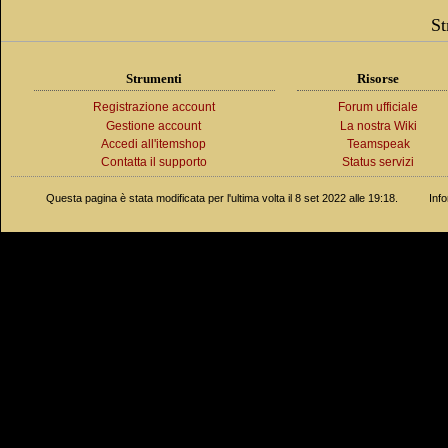
St
Strumenti
Risorse
Registrazione account
Forum ufficiale
Gestione account
La nostra Wiki
Accedi all'itemshop
Teamspeak
Contatta il supporto
Status servizi
Questa pagina è stata modificata per l'ultima volta il 8 set 2022 alle 19:18.
Inf