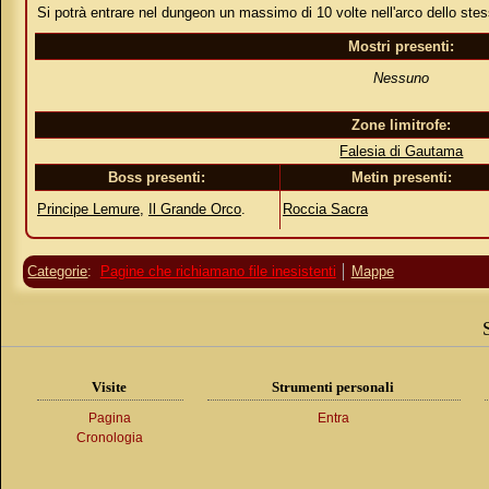
Si potrà entrare nel dungeon un massimo di 10 volte nell'arco dello stes
Mostri presenti:
Nessuno
Zone limitrofe:
Falesia di Gautama
Boss presenti:
Metin presenti:
Principe Lemure
,
Il Grande Orco
.
Roccia Sacra
Categorie
:
Pagine che richiamano file inesistenti
Mappe
Visite
Strumenti personali
Pagina
Entra
Cronologia