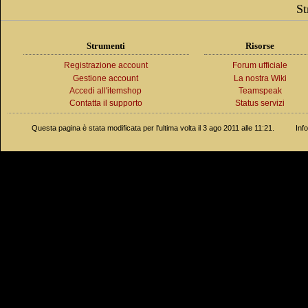
St
Strumenti
Risorse
Registrazione account
Forum ufficiale
Gestione account
La nostra Wiki
Accedi all'itemshop
Teamspeak
Contatta il supporto
Status servizi
Questa pagina è stata modificata per l'ultima volta il 3 ago 2011 alle 11:21.
Inf