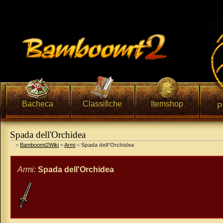
Bacheca
Classifiche
Itemshop
P
Spada dell'Orchidea
Vai a:
navigazione
,
ricerca
<
Bamboomt2Wiki
<
Armi
<
Spada dell'Orchidea
Armi:
Spada dell'Orchidea