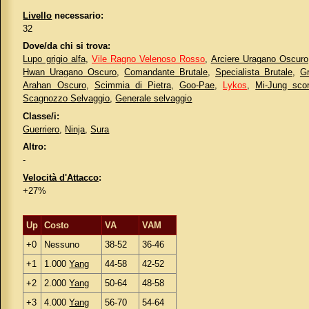
Livello
necessario:
32
Dove/da chi si trova:
Lupo grigio alfa
,
Vile Ragno Velenoso Rosso
,
Arciere Uragano Oscuro
Hwan Uragano Oscuro
,
Comandante Brutale
,
Specialista Brutale
,
Gr
Arahan Oscuro
,
Scimmia di Pietra
,
Goo-Pae
,
Lykos
,
Mi-Jung scor
Scagnozzo Selvaggio
,
Generale selvaggio
Classe/i:
Guerriero
,
Ninja
,
Sura
Altro:
-
Velocità d'Attacco
:
+27%
Up
Costo
VA
VAM
+0
Nessuno
38-52
36-46
+1
1.000
Yang
44-58
42-52
+2
2.000
Yang
50-64
48-58
+3
4.000
Yang
56-70
54-64