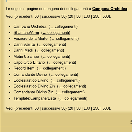
Le seguenti pagine contengono dei collegamenti a
Campana Orchidea
:
Vedi (precedenti 50 | successivi 50) (
20
|
50
|
100
|
250
|
500
).
Campana Orchidea
‎
(
← collegamenti
)
Shamano/Armi
‎
(
← collegamenti
)
Forziere della Morte
‎
(
← collegamenti
)
Danni Abilità
‎
(
← collegamenti
)
Danni Medi
‎
(
← collegamenti
)
Metin 8 zampe
‎
(
← collegamenti
)
Capo Orco Elitario
‎
(
← collegamenti
)
Record Item
‎
(
← collegamenti
)
Comandante Divino
‎
(
← collegamenti
)
Ecclesiastico Divino
‎
(
← collegamenti
)
Ecclesiastico Divino Zin
‎
(
← collegamenti
)
Comandante Divino Zin
‎
(
← collegamenti
)
Template:Campane/Lista
‎
(
← collegamenti
)
Vedi (precedenti 50 | successivi 50) (
20
|
50
|
100
|
250
|
500
).