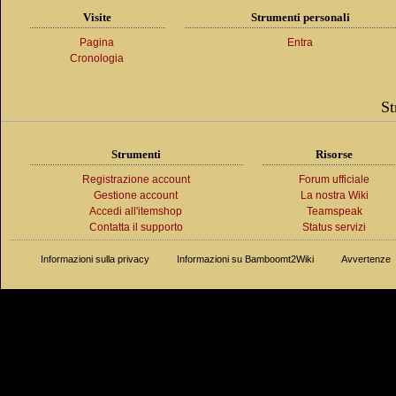
Visite
Strumenti personali
Pagina
Entra
Cronologia
St
Strumenti
Risorse
Registrazione account
Forum ufficiale
Gestione account
La nostra Wiki
Accedi all'itemshop
Teamspeak
Contatta il supporto
Status servizi
Informazioni sulla privacy
Informazioni su Bamboomt2Wiki
Avvertenze