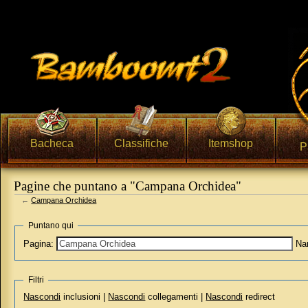
Bacheca
Classifiche
Itemshop
P
Pagine che puntano a "Campana Orchidea"
←
Campana Orchidea
Vai a:
navigazione
,
ricerca
Puntano qui
Pagina:
Na
Filtri
Nascondi
inclusioni |
Nascondi
collegamenti |
Nascondi
redirect