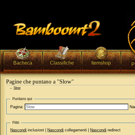
Bacheca
Classifiche
Itemshop
P
Pagine che puntano a "Slow"
←
Slow
Vai a:
navigazione
,
ricerca
Puntano qui
Pagina:
Na
Filtri
Nascondi
inclusioni |
Nascondi
collegamenti |
Nascondi
redirect