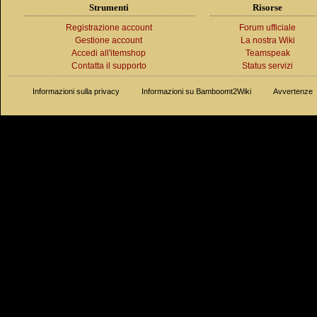
Strumenti
Risorse
Registrazione account
Forum ufficiale
Gestione account
La nostra Wiki
Accedi all'itemshop
Teamspeak
Contatta il supporto
Status servizi
Informazioni sulla privacy
Informazioni su Bamboomt2Wiki
Avvertenze