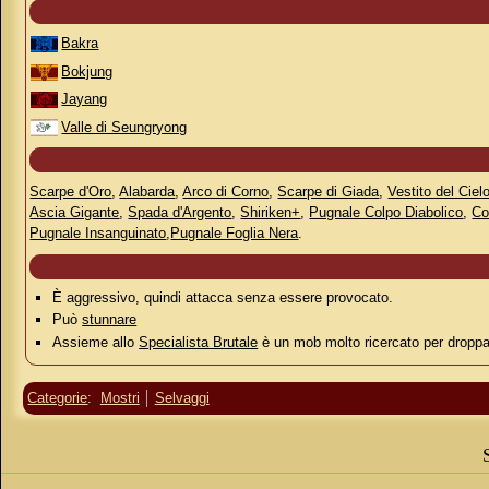
Bakra
Bokjung
Jayang
Valle di Seungryong
Scarpe d'Oro
,
Alabarda
,
Arco di Corno
,
Scarpe di Giada
,
Vestito del Ciel
Ascia Gigante
,
Spada d'Argento
,
Shiriken+
,
Pugnale Colpo Diabolico
,
Co
Pugnale Insanguinato
,
Pugnale Foglia Nera
.
È aggressivo, quindi attacca senza essere provocato.
Può
stunnare
Assieme allo
Specialista Brutale
è un mob molto ricercato per droppa
Categorie
:
Mostri
Selvaggi