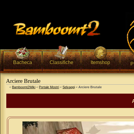
Bacheca
Classifiche
Itemshop
P
Arciere Brutale
Vai a:
navigazione
,
ricerca
<
Bamboomt2Wiki
<
Portale Mostri
<
Selvaggi
<
Arciere Brutale