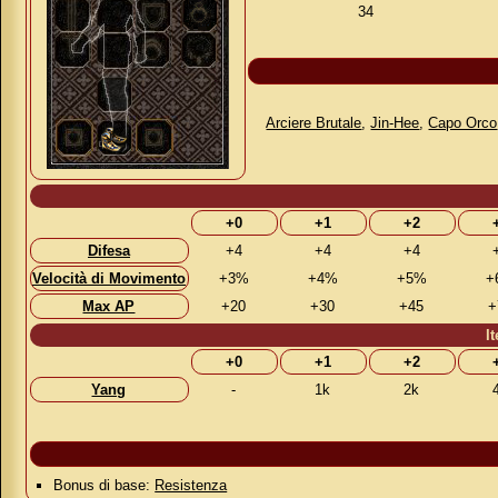
34
Arciere Brutale
,
Jin-Hee
,
Capo Orco
+0
+1
+2
Difesa
+4
+4
+4
Velocità di Movimento
+3%
+4%
+5%
+
Max AP
+20
+30
+45
+
I
+0
+1
+2
Yang
-
1k
2k
Bonus di base:
Resistenza