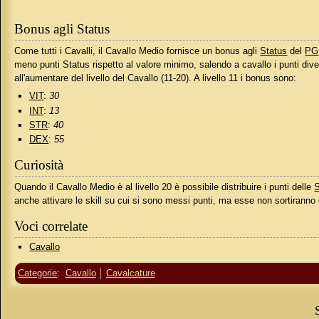
Bonus agli Status
Come tutti i Cavalli, il Cavallo Medio fornisce un bonus agli
Status
del
PG
meno punti Status rispetto al valore minimo, salendo a cavallo i punti di
all'aumentare del livello del Cavallo (11-20). A livello 11 i bonus sono:
VIT
:
30
INT
:
13
STR
:
40
DEX
:
55
Curiosità
Quando il Cavallo Medio è al livello 20 è possibile distribuire i punti delle
S
anche attivare le skill su cui si sono messi punti, ma esse non sortiranno ef
Voci correlate
Cavallo
Categorie
:
Cavallo
Cavalcature