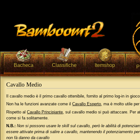
Bacheca
Classifiche
Itemshop
P
Cavallo Medio
Vai a:
navigazione
,
ricerca
Il cavallo medio è il primo cavallo ottenibile, fornito al primo log-in in gioco
Non ha le funzioni avanzate come il
Cavallo Esperto
, ma è molto utile pe
Rispetto al
Cavallo Principiante
, sul cavallo medio si può attaccare. Per a
come si fa solitamente.
N.B.:
Non si possono usare le skill sul cavallo, però le abilità di potenz
essere attivate prima di salire a cavallo, mantenendo il potenziamento per t
non fà danno da cavallo