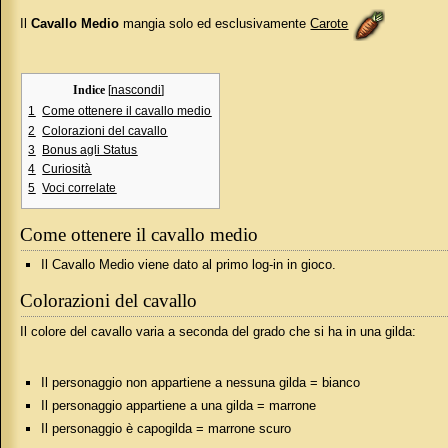
Il
Cavallo Medio
mangia solo ed esclusivamente
Carote
Indice
[
nascondi
]
1
Come ottenere il cavallo medio
2
Colorazioni del cavallo
3
Bonus agli Status
4
Curiosità
5
Voci correlate
Come ottenere il cavallo medio
Il Cavallo Medio viene dato al primo log-in in gioco.
Colorazioni del cavallo
Il colore del cavallo varia a seconda del grado che si ha in una gilda:
Il personaggio non appartiene a nessuna gilda = bianco
Il personaggio appartiene a una gilda = marrone
Il personaggio è capogilda = marrone scuro