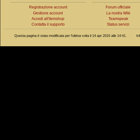
Registrazione account
Forum ufficiale
Gestione account
La nostra Wiki
Accedi all'itemshop
Teamspeak
Contatta il supporto
Status servizi
Questa pagina è stata modificata per l'ultima volta il 14 apr 2015 alle 14:41.
In