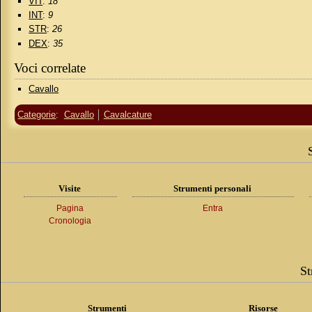
VIT
:
18
INT
:
9
STR
:
26
DEX
:
35
Voci correlate
Cavallo
Categorie
:
Cavallo
Cavalcature
Visite
Strumenti personali
Pagina
Entra
Cronologia
St
Strumenti
Risorse