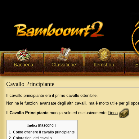
Bacheca
Classifiche
Itemshop
P
Cavallo Principiante
Vai a:
navigazione
,
ricerca
Il cavallo principiante era il primo cavallo ottenibile.
Non ha le funzioni avanzate degli altri cavalli, ma è molto utile per gli 
Il
Cavallo Principiante
mangia solo ed esclusivamente
Fieno
Indice
[
nascondi
]
1
Come ottenere il cavallo principiante
2
Colorazioni del cavallo