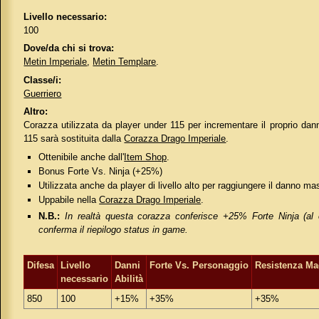
Livello necessario:
100
Dove/da chi si trova:
Metin Imperiale
,
Metin Templare
.
Classe/i:
Guerriero
Altro:
Corazza utilizzata da player under 115 per incrementare il proprio danno 
115 sarà sostituita dalla
Corazza Drago Imperiale
.
Ottenibile anche dall'
Item Shop
.
Bonus Forte Vs. Ninja (+25%)
Utilizzata anche da player di livello alto per raggiungere il danno m
Uppabile nella
Corazza Drago Imperiale
.
N.B.:
In realtà questa corazza conferisce +25% Forte Ninja (al 
conferma il riepilogo status in game.
Difesa
Livello
Danni
Forte Vs. Personaggio
Resistenza Ma
necessario
Abilità
850
100
+15%
+35%
+35%