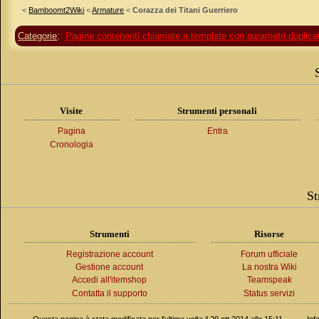
<
Bamboomt2Wiki
<
Armature
<
Corazza dei Titani Guerriero
Categorie
:
Pagine contenenti chiamate a template con parametri duplicat
Visite
Strumenti personali
Pagina
Entra
Cronologia
St
Strumenti
Risorse
Registrazione account
Forum ufficiale
Gestione account
La nostra Wiki
Accedi all'itemshop
Teamspeak
Contatta il supporto
Status servizi
Questa pagina è stata modificata per l'ultima volta il 29 ott 2014 alle 15:11.
Inf