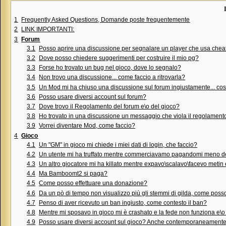
1
Frequently Asked Questions, Domande poste frequentemente
2
LINK IMPORTANTI:
3
Forum
3.1
Posso aprire una discussione per segnalare un player che usa chea
3.2
Dove posso chiedere suggerimenti per costruire il mio pg?
3.3
Forse ho trovato un bug nel gioco, dove lo segnalo?
3.4
Non trovo una discussione... come faccio a ritrovarla?
3.5
Un Mod mi ha chiuso una discussione sul forum ingiustamente... cos
3.6
Posso usare diversi account sul forum?
3.7
Dove trovo il Regolamento del forum e\o del gioco?
3.8
Ho trovato in una discussione un messaggio che viola il regolamento
3.9
Vorrei diventare Mod, come faccio?
4
Gioco
4.1
Un "GM" in gioco mi chiede i miei dati di login, che faccio?
4.2
Un utente mi ha truffato mentre commerciavamo pagandomi meno de
4.3
Un altro giocatore mi ha killato mentre expavo\scalavo\facevo metin e
4.4
Ma Bamboomt2 si paga?
4.5
Come posso effettuare una donazione?
4.6
Da un pò di tempo non visualizzo più gli stemmi di gilda, come poss
4.7
Penso di aver ricevuto un ban ingiusto, come contesto il ban?
4.8
Mentre mi sposavo in gioco mi è crashato e la fede non funziona e\o no
4.9
Posso usare diversi account sul gioco? Anche contemporaneament