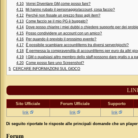
4.10
Vorrei Diventare GM,come posso fare?
4.11
Mi hanno rubato il personaggio/account, cosa faccio?
4.12
Perché non fissate un prezzo fisso agli item?
4.13
Come faccio se il mio PG è buggato?
4.14
Dove posso chiarire i miei dubbi o chiedere supporto per dei prob
4.15
Posso condividere un account con un amico?
4.16
Per quando è previsto il prossimo evento?
4.17
È possibile scambiare account/items tra diversi server/giochi?
4.18
È permessa la compravendita di account/items per euro da altri gio
4.19
I GM o qualsiasi altro membro dello staff possono dare gratis o a 
4.20
Come posso fare uno Screenshot?
5
CERCARE INFORMAZIONI SUL GIOCO
LIN
Sito Ufficiale
Forum Ufficiale
Supporto
link
link
link
Di seguito riportate le risposte alle principali domande che un player
Forum