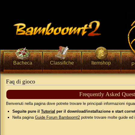
Bacheca
Classifiche
Itemshop
P
Faq di gioco
Vai a:
navigazione
,
ricerca
Frequently Asked Quest
Benvenuti nella pagina dove potrete trovare le principali informazioni ri
Seguite pure il
Tutorial
per il download/installazione e start corre
Nella pagina
Guide Forum Bamboomt2
potrete trovare molte guide ed i