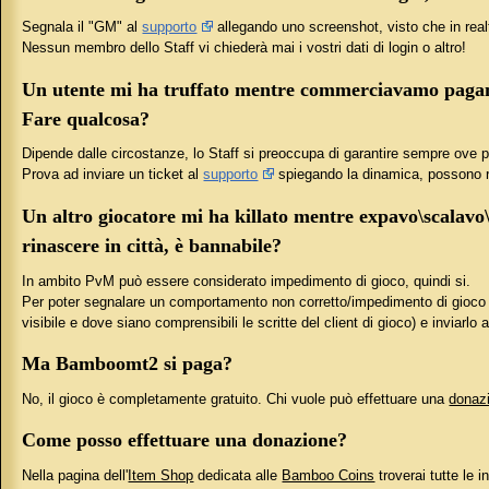
Segnala il "GM" al
supporto
allegando uno screenshot, visto che in real
Nessun membro dello Staff vi chiederà mai i vostri dati di login o altro!
Un utente mi ha truffato mentre commerciavamo pagan
Fare qualcosa?
Dipende dalle circostanze, lo Staff si preoccupa di garantire sempre ove p
Prova ad inviare un ticket al
supporto
spiegando la dinamica, possono ri
Un altro giocatore mi ha killato mentre expavo\scalavo\
rinascere in città, è bannabile?
In ambito PvM può essere considerato impedimento di gioco, quindi si.
Per poter segnalare un comportamento non corretto/impedimento di gioco è
visibile e dove siano comprensibili le scritte del client di gioco) e inviarlo 
Ma Bamboomt2 si paga?
No, il gioco è completamente gratuito. Chi vuole può effettuare una
donaz
Come posso effettuare una donazione?
Nella pagina dell'
Item Shop
dedicata alle
Bamboo Coins
troverai tutte le i