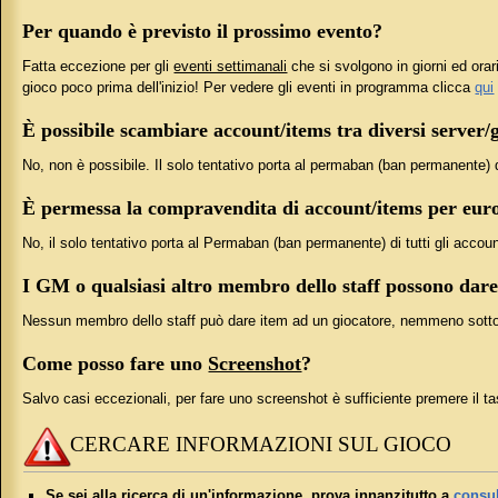
Per quando è previsto il prossimo evento?
Fatta eccezione per gli
eventi settimanali
che si svolgono in giorni ed orari
gioco poco prima dell'inizio! Per vedere gli eventi in programma clicca
qui
È possibile scambiare account/items tra diversi server/
No, non è possibile. Il solo tentativo porta al permaban (ban permanente) di
È permessa la compravendita di account/items per euro 
No, il solo tentativo porta al Permaban (ban permanente) di tutti gli accoun
I GM o qualsiasi altro membro dello staff possono dare
Nessun membro dello staff può dare item ad un giocatore, nemmeno sot
Come posso fare uno
Screenshot
?
Salvo casi eccezionali, per fare uno screenshot è sufficiente premere il t
CERCARE INFORMAZIONI SUL GIOCO
Se sei alla ricerca di un'informazione, prova innanzitutto a
consul