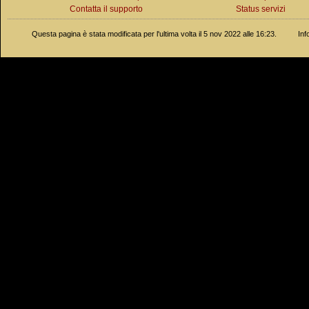
Contatta il supporto
Status servizi
Questa pagina è stata modificata per l'ultima volta il 5 nov 2022 alle 16:23.
Inf