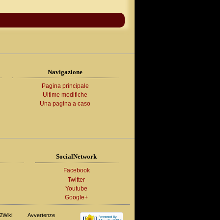
Navigazione
Pagina principale
Ultime modifiche
Una pagina a caso
SocialNetwork
Facebook
Twitter
Youtube
Google+
2Wiki
Avvertenze