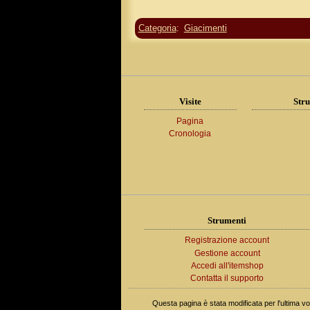
Categoria
:
Giacimenti
Visite
Stru
Pagina
Cronologia
Strumenti
Registrazione account
Gestione account
Accedi all'itemshop
Contatta il supporto
Questa pagina è stata modificata per l'ultima vol