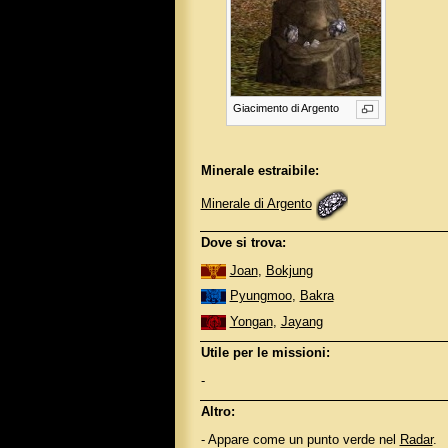
Giacimento di Argento
Minerale estraibile:
Minerale di Argento
Dove si trova:
Joan
,
Bokjung
Pyungmoo
,
Bakra
Yongan
,
Jayang
Utile per le missioni:
-
Altro:
- Appare come un punto verde nel
Radar
.