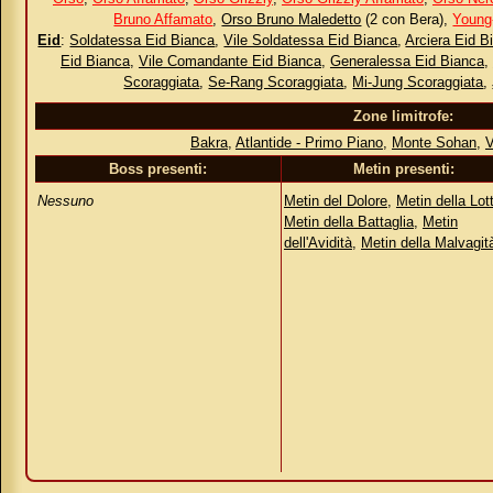
Bruno Affamato
,
Orso Bruno Maledetto
(2 con Bera),
Young
Eid
:
Soldatessa Eid Bianca
,
Vile Soldatessa Eid Bianca
,
Arciera Eid B
Eid Bianca
,
Vile Comandante Eid Bianca
,
Generalessa Eid Bianca
,
Scoraggiata
,
Se-Rang Scoraggiata
,
Mi-Jung Scoraggiata
,
Zone limitrofe:
Bakra
,
Atlantide - Primo Piano
,
Monte Sohan
,
V
Boss presenti:
Metin presenti:
Nessuno
Metin del Dolore
,
Metin della Lot
Metin della Battaglia
,
Metin
dell'Avidità
,
Metin della Malvagit