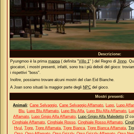
Descrizione:
Pyungmoo è la prima
mappa
( definita "
Villo 1
" ) del Regno di
Jinno
. Qu
giocatori, i mostri presenti, infatti, sono tra i più deboli del gioco: troviam
i rispettivi "boss".
Inoltre, possiamo trovare alcuni mostri del clan Eid Bianche.
A Joan sono situati la maggior parte degli
NPC
del gioco.
Mostri presenti:
Animali
:
Cane Selvaggio
,
Cane Selvaggio Affamato
,
Lupo
,
Lupo Affa
Blu
,
Lupo Blu Affamato
,
Lupo Blu Alfa
,
Lupo Blu Alfa Affamato
,
Lu
Affamato
,
Lupo Grigio Alfa Affamato
,
Lupo Grigio Alfa Maledetto
(2 co
Cinghiale Affamato
,
Cinghiale Rosso
,
Cinghiale Rosso Affamato
,
Cing
Hyul
,
Tigre
,
Tigre Affamata
,
Tigre Bianca
,
Tigre Bianca Affamata
,
Tig
Orso
,
Orso Affamato
,
Orso Grizzly
,
Orso Grizzly Affamato
,
Orso Ner