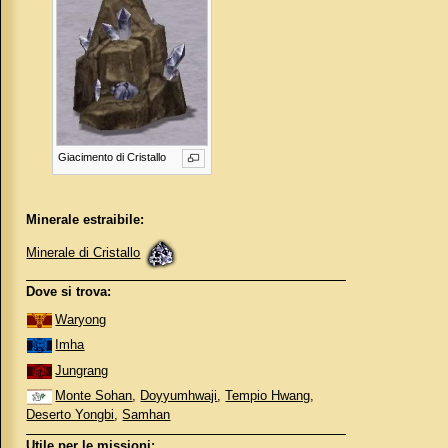
Giacimento di Cristallo
Minerale estraibile:
Minerale di Cristallo
Dove si trova:
Waryong
Imha
Jungrang
Monte Sohan
,
Doyyumhwaji
,
Tempio Hwang
,
Deserto Yongbi
,
Samhan
Utile per le missioni: