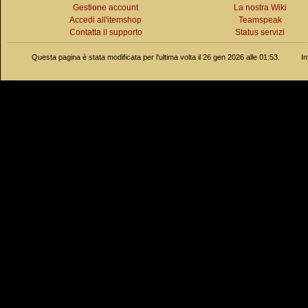
Gestione account
La nostra Wiki
Accedi all'itemshop
Teamspeak
Contatta il supporto
Status servizi
Questa pagina è stata modificata per l'ultima volta il 26 gen 2026 alle 01:53.
In