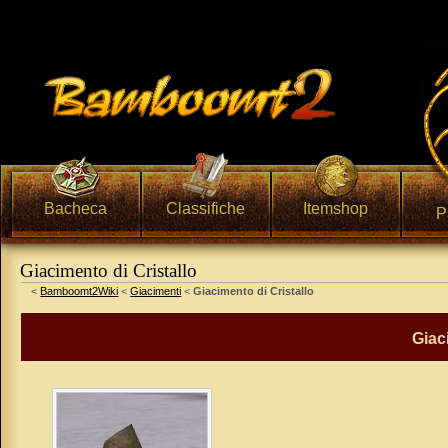
Bacheca
Classifiche
Itemshop
P
Giacimento di Cristallo
Vai a:
navigazione
,
ricerca
<
Bamboomt2Wiki
<
Giacimenti
<
Giacimento di Cristallo
Giac