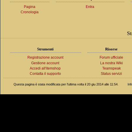
Pagina
Entra
Cronologia
St
Strumenti
Risorse
Registrazione account
Forum ufficiale
Gestione account
La nostra Wiki
Accedi all'itemshop
Teamspeak
Contatta il supporto
Status servizi
Questa pagina è stata modificata per l'ultima volta il 20 giu 2014 alle 11:54.
Inf