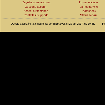
Registrazione account
Forum ufficiale
Gestione account
La nostra Wiki
Accedi all'itemshop
Teamspeak
Contatta il supporto
Status servizi
Questa pagina è stata modificata per l'ultima volta il 20 apr 2017 alle 19:48.
In