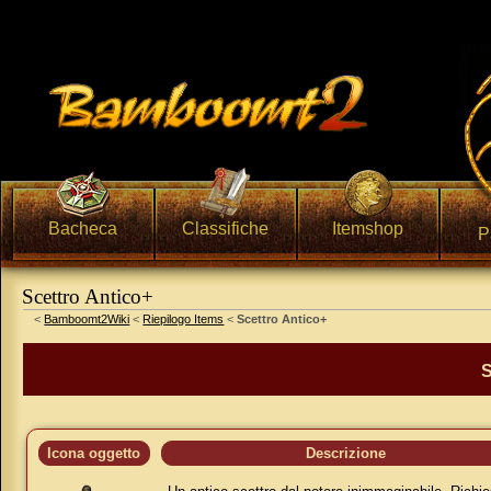
Bacheca
Classifiche
Itemshop
P
Scettro Antico+
Vai a:
navigazione
,
ricerca
<
Bamboomt2Wiki
<
Riepilogo Items
<
Scettro Antico+
S
Icona oggetto
Descrizione