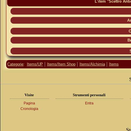
L'item "Scettro Anti
A
C
B
Categorie
:
Items/UP
Items/Item Shop
Items/Alchimia
Items
Visite
Strumenti personali
Pagina
Entra
Cronologia
St