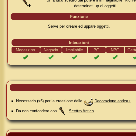
Un antico scettro dal potere inimmaginabile. Richie
determinati up di oggetti.
Funzione
Serve per creare ed uppare oggetti.
Interazioni
Magazzino
Negozio
Impilabile
PG
NPC
Gett
Necessario (x5) per la creazione della
Decorazione antica+
.
Da non confondere con
Scettro Antico
.