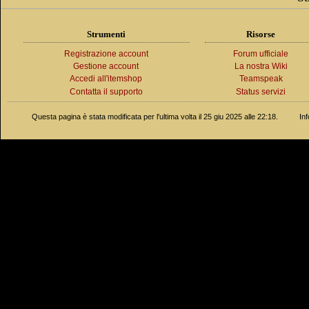
Strumenti
Risorse
Registrazione account
Forum ufficiale
Gestione account
La nostra Wiki
Accedi all'itemshop
Teamspeak
Contatta il supporto
Status servizi
Questa pagina è stata modificata per l'ultima volta il 25 giu 2025 alle 22:18.
In