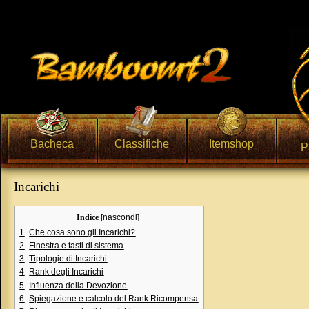
Bacheca
Classifiche
Itemshop
P
Incarichi
Vai a:
navigazione
,
ricerca
Indice
[
nascondi
]
1
Che cosa sono gli Incarichi?
2
Finestra e tasti di sistema
3
Tipologie di Incarichi
4
Rank degli Incarichi
5
Influenza della Devozione
6
Spiegazione e calcolo del Rank Ricompensa