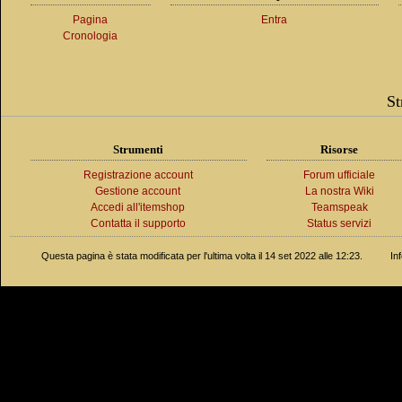
Pagina
Entra
Cronologia
St
Strumenti
Risorse
Registrazione account
Forum ufficiale
Gestione account
La nostra Wiki
Accedi all'itemshop
Teamspeak
Contatta il supporto
Status servizi
Questa pagina è stata modificata per l'ultima volta il 14 set 2022 alle 12:23.
In