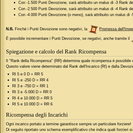
Con -1.500 Punti Devozione, sarà attribuito un malus di -3 Rank d
Con -2.500 Punti Devozione, sarà attribuito un malus di -4 Rank d
Con -4.000 Punti Devozione (o meno), sarà attribuito un malus di
N.B.
Finché i Punti Devozione sono negativi, la
Promessa dell'Impe
È possibile incrementare i Punti Devozione, se negativi, anche tramite il
Spiegazione e calcolo del Rank Ricompensa
Il "Rank della Ricompensa" (RR) determina quale ricompensa è possibile ot
Questo valore viene determinato dal Rank dell'Incarico (RI) e dalla Devo
RI 5 e 0 D = RR 5
RI 5 e -250 D = RR 4
RI 3 e -750 D = RR 1
RI 3 e -5.000 D = RR 0
RI 4 e 10.000 D = RR 5
RI 5 e 10.000 D = RR 6
Ricompensa degli Incarichi
Ogni incarico portato a termine garantisce sempre un particolare forziere!
Di seguito riportato uno schema esemplificativo che indica quali forzieri