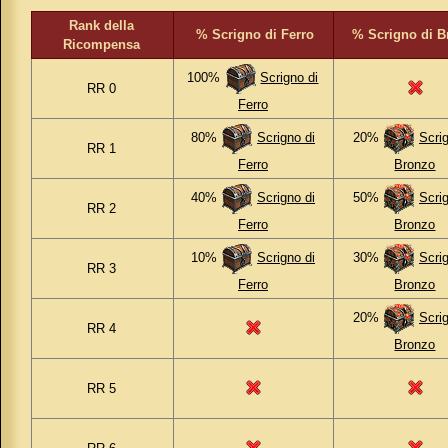
Rank della
% Scrigno di Ferro
% Scrigno di B
Ricompensa
100%
Scrigno di
RR 0
Ferro
80%
Scrigno di
20%
Scrig
RR 1
Ferro
Bronzo
40%
Scrigno di
50%
Scrig
RR 2
Ferro
Bronzo
10%
Scrigno di
30%
Scrig
RR 3
Ferro
Bronzo
20%
Scrig
RR 4
Bronzo
RR 5