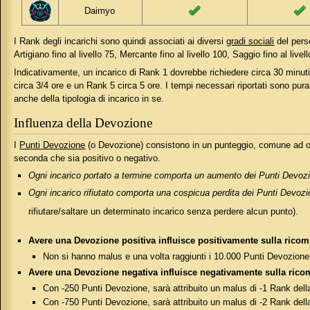
Daimyo
I Rank degli incarichi sono quindi associati ai diversi
gradi sociali
del pers
Artigiano fino al livello 75, Mercante fino al livello 100, Saggio fino al liv
Indicativamente, un incarico di Rank 1 dovrebbe richiedere circa 30 minut
circa 3/4 ore e un Rank 5 circa 5 ore. I tempi necessari riportati sono pur
anche della tipologia di incarico in se.
Influenza della Devozione
I
Punti Devozione
(o Devozione) consistono in un punteggio, comune ad og
seconda che sia positivo o negativo.
Ogni incarico portato a termine comporta un aumento dei Punti Devoz
Ogni incarico rifiutato comporta una cospicua perdita dei Punti Devoz
rifiutare/saltare un determinato incarico senza perdere alcun punto).
Avere una Devozione positiva influisce positivamente sulla ricom
Non si hanno malus e una volta raggiunti i 10.000 Punti Devozion
Avere una Devozione negativa influisce negativamente sulla ricom
Con -250 Punti Devozione, sarà attribuito un malus di -1 Rank de
Con -750 Punti Devozione, sarà attribuito un malus di -2 Rank de