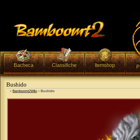
Bacheca
Classifiche
Itemshop
P
Bushido
Vai a:
navigazione
,
ricerca
<
Bamboomt2Wiki
<
Bushido