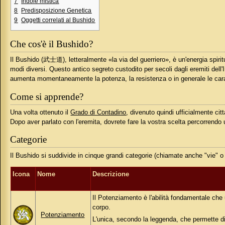
7
Indole mistica
8
Predisposizione Genetica
9
Oggetti correlati al Bushido
Che cos'è il Bushido?
Il Bushido (武士道), letteralmente «la via del guerriero», è un'energia spiri
modi diversi. Questo antico segreto custodito per secoli dagli eremiti dell'I
aumenta momentaneamente la potenza, la resistenza o in generale le cara
Come si apprende?
Una volta ottenuto il
Grado di Contadino
, divenuto quindi ufficialmente citt
Dopo aver parlato con l'eremita, dovrete fare la vostra scelta percorrendo
Categorie
Il Bushido si suddivide in cinque grandi categorie (chiamate anche "vie" o 
Icona
Nome
Descrizione
Il Potenziamento è l'abilità fondamentale che 
corpo.
Potenziamento
L'unica, secondo la leggenda, che permette di