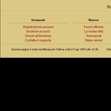
St
Strumenti
Risorse
Registrazione account
Forum ufficiale
Gestione account
La nostra Wiki
Accedi all'itemshop
Teamspeak
Contatta il supporto
Status servizi
Questa pagina è stata modificata per l'ultima volta il 2 apr 2024 alle 14:35.
Inf