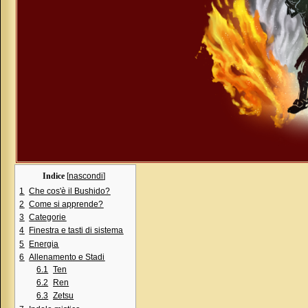
Indice
[
nascondi
]
1
Che cos'è il Bushido?
2
Come si apprende?
3
Categorie
4
Finestra e tasti di sistema
5
Energia
6
Allenamento e Stadi
6.1
Ten
6.2
Ren
6.3
Zetsu