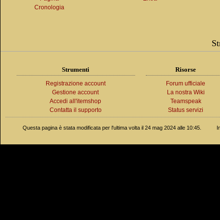
Cronologia
St
Strumenti
Risorse
Registrazione account
Forum ufficiale
Gestione account
La nostra Wiki
Accedi all'itemshop
Teamspeak
Contatta il supporto
Status servizi
Questa pagina è stata modificata per l'ultima volta il 24 mag 2024 alle 10:45.
I