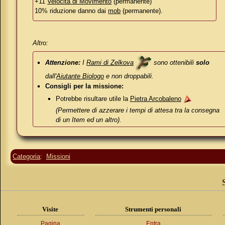
+11
Velocità di Movimento
(permanente)
10% riduzione danno dai
mob
(permanente).
Altro:
Attenzione:
I
Rami di Zelkova
sono ottenibili
solo
dall'
Aiutante Biologo
e non droppabili.
Consigli per la missione:
Potrebbe risultare utile la
Pietra Arcobaleno
(Permettere di azzerare i tempi di attesa tra la consegna
di un Item ed un altro).
Categoria
:
Missioni
Visite
Strumenti personali
Pagina
Entra