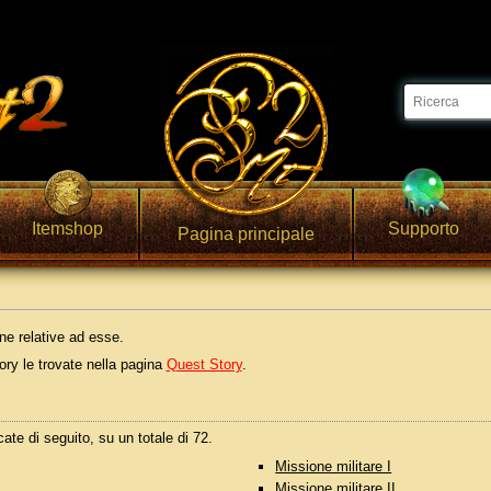
Itemshop
Supporto
Pagina principale
ne relative ad esse.
ory le trovate nella pagina
Quest Story
.
ate di seguito, su un totale di 72.
Missione militare I
Missione militare II