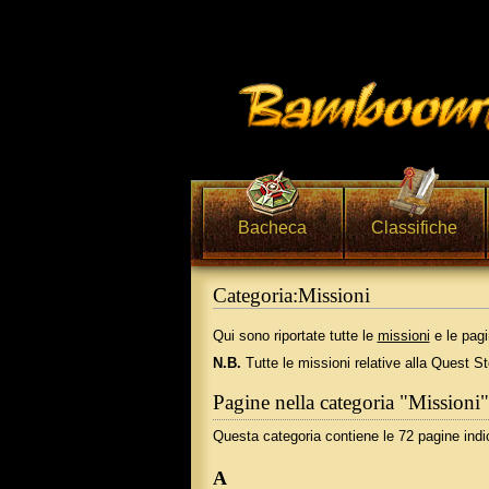
Bacheca
Classifiche
Categoria:Missioni
Vai a:
navigazione
,
ricerca
Qui sono riportate tutte le
missioni
e le pagi
N.B.
Tutte le missioni relative alla Quest St
Pagine nella categoria "Missioni"
Questa categoria contiene le 72 pagine indic
A