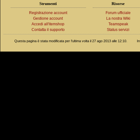
Strumenti
Risorse
Registrazione account
Forum ufficiale
Gestione account
La nostra Wiki
Accedi all'itemshop
Teamspeak
Contatta il supporto
Status servizi
Questa pagina è stata modificata per l'ultima volta il 27 ago 2013 alle 12:10.
In