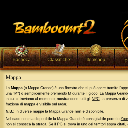
Bacheca
Classifiche
Itemshop
P
Mappa
Vai a:
navigazione
,
ricerca
La
Mappa
(o Mappa Grande) è una finestra che si può aprire tramite l'app
una "M") o semplicemente premendo M durante il gioco. La Mappa Grande
in cui ci troviamo al momento, mostrandone tutti gli
NPC
, la presenza di 
frazione di mappa è visibile sul
radar
.
N.B.
: In diverse mappe la Mappa Grande
non
è disponibile.
Nel caso non sia disponibile la Mappa Grande è consigliabile porre lo
Zoo
non si conosca la strada. Se il PG si trova in uno dei territori sopra citati,