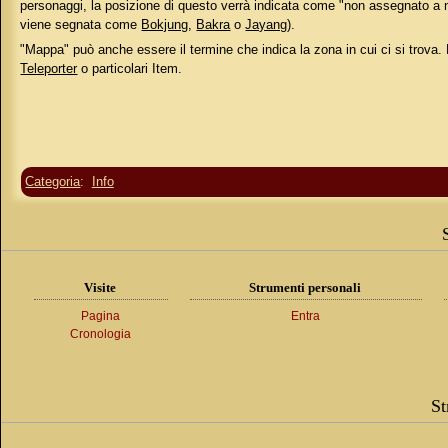
personaggi, la posizione di questo verrà indicata come "non assegnato 
viene segnata come
Bokjung
,
Bakra
o
Jayang
).
"Mappa" può anche essere il termine che indica la zona in cui ci si trova. P
Teleporter
o particolari Item.
Categoria
:
Info
Visite
Strumenti personali
Pagina
Entra
Cronologia
St