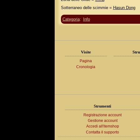
Sotterraneo delle scimmie =
Hasun Dong
Categoria
:
Info
Visite
Stru
Pagina
Cronologia
Strumenti
Registrazione account
Gestione account
Accedi all'itemshop
Contatta il supporto