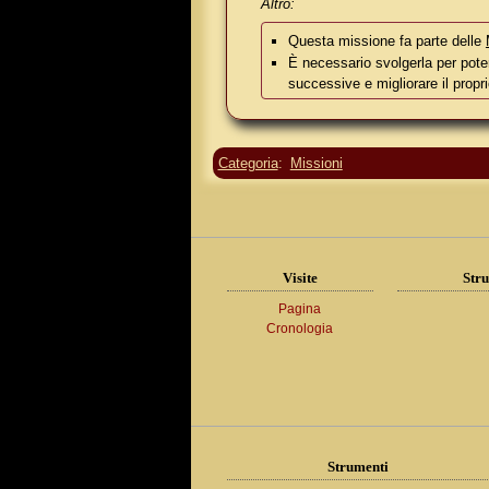
Altro:
Questa missione fa parte delle
È necessario svolgerla per pote
successive e migliorare il propr
Categoria
:
Missioni
Visite
Stru
Pagina
Cronologia
Strumenti