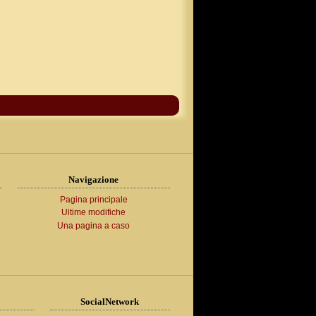
Navigazione
Pagina principale
Ultime modifiche
Una pagina a caso
SocialNetwork