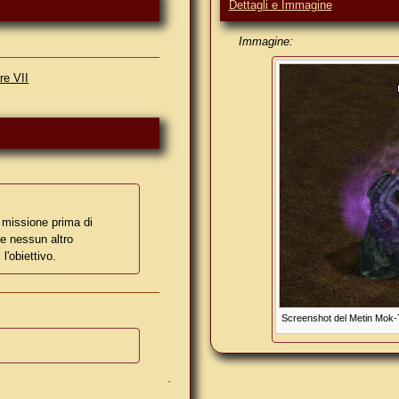
Dettagli e Immagine
Immagine:
re VII
 missione prima di
he nessun altro
 l'obiettivo.
Screenshot del Metin Mok-