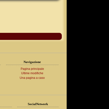
Navigazione
Pagina principale
Ultime modifiche
Una pagina a caso
SocialNetwork