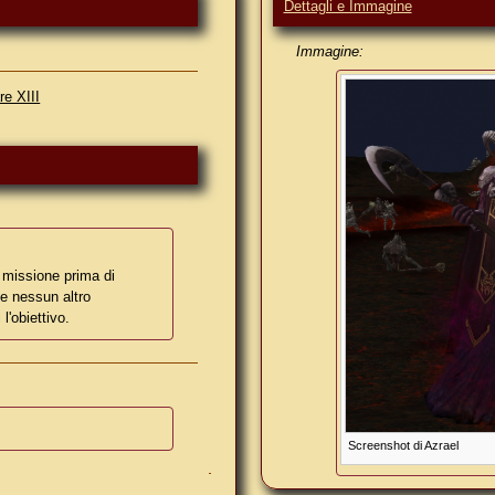
Dettagli e Immagine
Immagine:
re XIII
 missione prima di
he nessun altro
 l'obiettivo.
Screenshot di Azrael