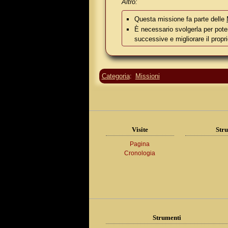
Altro:
Questa missione fa parte delle
È necessario svolgerla per pote
successive e migliorare il propr
Categoria
:
Missioni
Visite
Stru
Pagina
Cronologia
Strumenti