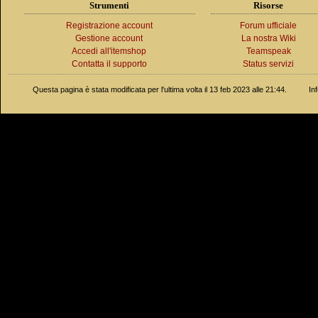
Strumenti
Risorse
Registrazione account
Forum ufficiale
Gestione account
La nostra Wiki
Accedi all'itemshop
Teamspeak
Contatta il supporto
Status servizi
Questa pagina è stata modificata per l'ultima volta il 13 feb 2023 alle 21:44.
In