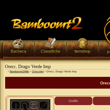
Bacheca
Classifiche
Itemshop
P
Orecc. Drago Verde Imp
Vai a:
navigazione
,
ricerca
<
Bamboomt2Wiki
<
Orecchini
<
Orecc. Drago Verde Imp
Orec
Livello