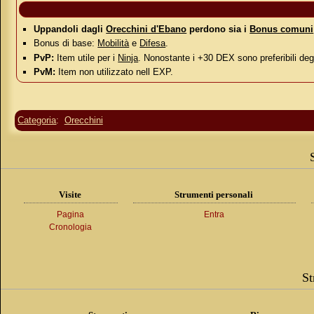
Uppandoli dagli
Orecchini d'Ebano
perdono sia i
Bonus comuni
Bonus di base:
Mobilità
e
Difesa
.
PvP:
Item utile per i
Ninja
. Nonostante i +30 DEX sono preferibili deg
PvM:
Item non utilizzato nell EXP.
Categoria
:
Orecchini
Visite
Strumenti personali
Pagina
Entra
Cronologia
St