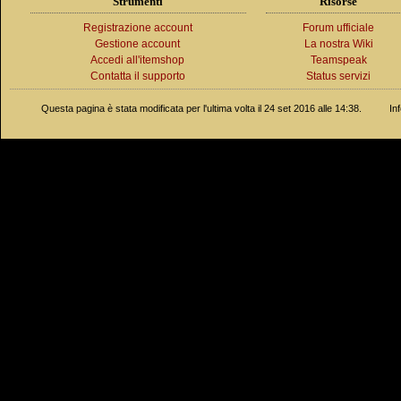
Strumenti
Risorse
Registrazione account
Forum ufficiale
Gestione account
La nostra Wiki
Accedi all'itemshop
Teamspeak
Contatta il supporto
Status servizi
Questa pagina è stata modificata per l'ultima volta il 24 set 2016 alle 14:38.
In