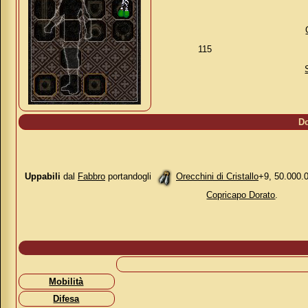
115
Do
Uppabili
dal
Fabbro
portandogli
Orecchini di Cristallo
+9, 50.000.
Copricapo Dorato
.
Mobilità
Difesa