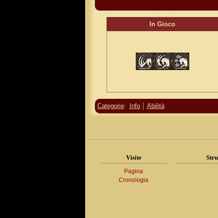
In Gioco
Categorie
:
Info
Abilità
Visite
Stru
Pagina
Cronologia