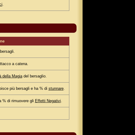
ci
.
one
bersagli.
ttacco a catena.
à della Magia
del bersaglio.
isce più bersagli e ha % di
stunnare
.
a % di rimuovere gli
Effetti Negativi
.