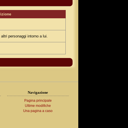
izione
 altri personaggi intorno a lui.
Navigazione
Pagina principale
Ultime modifiche
Una pagina a caso