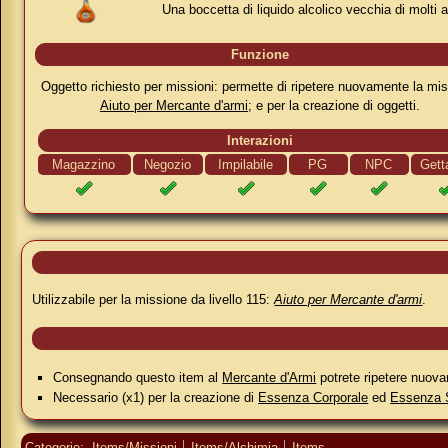
Una boccetta di liquido alcolico vecchia di molti a
Funzione
Oggetto richiesto per missioni: permette di ripetere nuovamente la mi
Aiuto per Mercante d'armi
; e per la creazione di oggetti.
Interazioni
Magazzino
Negozio
Impilabile
PG
NPC
Gett
Utilizzabile per la missione da livello 115:
Aiuto per Mercante d'armi
.
Consegnando questo item al
Mercante d'Armi
potrete ripetere nuov
Necessario (x1) per la creazione di
Essenza Corporale
ed
Essenza S
Categorie
:
Items/Missioni
Items/Alchimia
Items