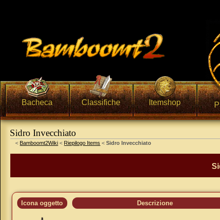
Bacheca
Classifiche
Itemshop
P
Sidro Invecchiato
Vai a:
navigazione
,
ricerca
<
Bamboomt2Wiki
<
Riepilogo Items
<
Sidro Invecchiato
Si
Icona oggetto
Descrizione