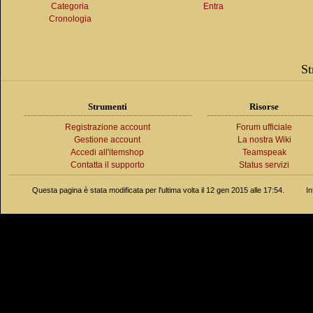
Categoria
Entra
Cronologia
St
Strumenti
Risorse
Registrazione account
Forum ufficiale
Gestione account
La nostra Wiki
Accedi all'itemshop
Teamspeak
Contatta il supporto
Status servizi
Questa pagina è stata modificata per l'ultima volta il 12 gen 2015 alle 17:54.
In