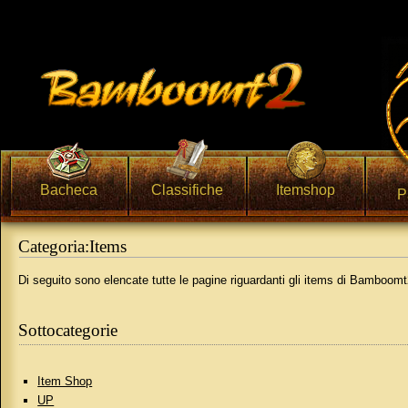
Bacheca
Classifiche
Itemshop
P
Categoria:Items
Vai a:
navigazione
,
ricerca
Di seguito sono elencate tutte le pagine riguardanti gli items di Bamboom
Sottocategorie
Item Shop
UP