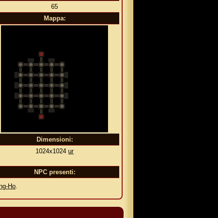
65
Mappa:
Dimensioni:
1024x1024
ur
NPC presenti:
ng-Ho
.