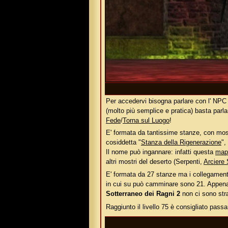
Per accedervi bisogna parlare con l' NP
(molto più semplice e pratica) basta parla
Fede
/
Torna sul Luogo
!
E' formata da tantissime stanze, con mostri
cosiddetta "
Stanza della Rigenerazione
",
Il nome può ingannare: infatti questa
map
altri mostri del deserto (Serpenti,
Arciere
E' formata da 27 stanze ma i collegamenti
in cui su può camminare sono 21. Appena en
Sotterraneo dei Ragni 2
non ci sono str
Raggiunto il livello 75 è consigliato pass