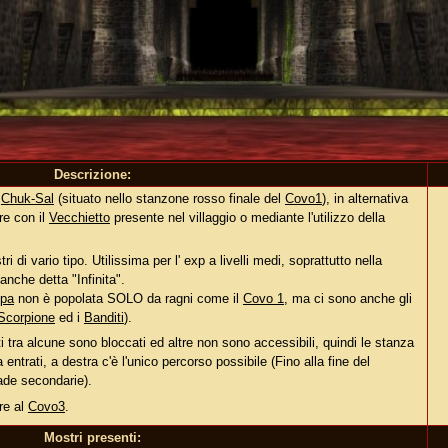
Descrizione:
C
Chuk-Sal
(situato nello stanzone rosso finale del
Covo1
), in alternativa
re con il
Vecchietto
presente nel villaggio o mediante l'utilizzo della
 di vario tipo. Utilissima per l' exp a livelli medi, soprattutto nella
 anche detta "Infinita".
pa
non è popolata SOLO da ragni come il
Covo 1
, ma ci sono anche gli
 Scorpione
ed i
Banditi
).
 tra alcune sono bloccati ed altre non sono accessibili, quindi le stanza
trati, a destra c'è l'unico percorso possibile (Fino alla fine del
ade secondarie).
are al
Covo3
.
Mostri presenti: