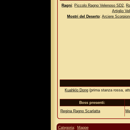
Ragni
:
Piccolo Ragno Velenoso SD2
,
Ra
Artiglio V
Mostri del Deserto
:
Arciere Scorpio
Kuahklo Dong
(prima stanza rossa, at
Boss presenti:
Regina Ragno Scarlatta
Me
Categoria
:
Mappe