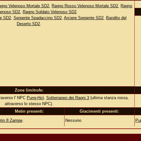
gno Velenoso Mortale SD2
,
Ragno Rosso Velenoso Mortale SD2
,
Ragno
elenoso SD2
,
Ragno Soldato Velenoso SD2
.
ne SD2
,
Serpente Spadaccino SD2
,
Arciere Serpente SD2
,
Bandito del
Deserto SD2
.
Zone limitrofe:
traverso l' NPC
Pung-Ho
),
Sotterraneo dei Ragni 3
(ultima stanza rossa,
attraverso lo stesso NPC).
Metin presenti:
Giacimenti presenti:
tin 8 Zampe
.
Nessuno
.
Pu