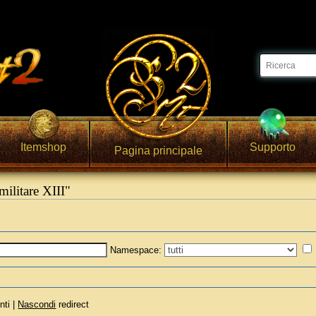
Itemshop
Supporto
Pagina principale
ilitare XIII"
Namespace:
nti |
Nascondi
redirect