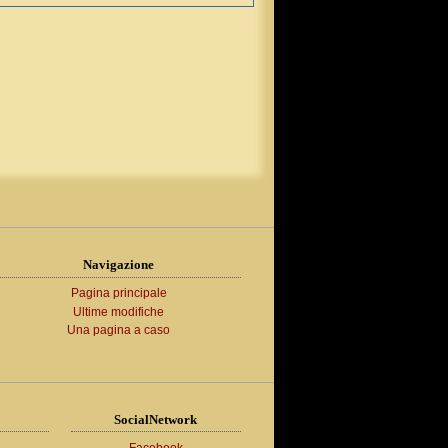
Navigazione
Pagina principale
Ultime modifiche
Una pagina a caso
SocialNetwork