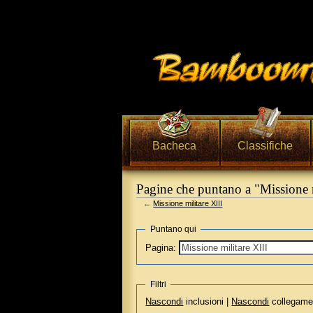
Bacheca
Classifiche
Pagine che puntano a "Missione m
←
Missione militare XIII
Vai a:
navigazione
,
ricerca
Puntano qui
Pagina:
Filtri
Nascondi
inclusioni |
Nascondi
collegame