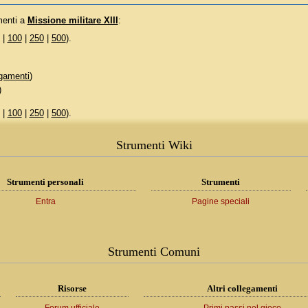
menti a
Missione militare XIII
:
|
100
|
250
|
500
).
gamenti
)
)
|
100
|
250
|
500
).
Strumenti Wiki
Strumenti personali
Strumenti
Entra
Pagine speciali
Strumenti Comuni
Risorse
Altri collegamenti