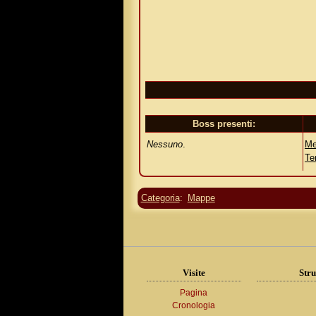
Boss presenti:
Nessuno
.
Me
Te
Categoria
:
Mappe
Visite
Stru
Pagina
Cronologia