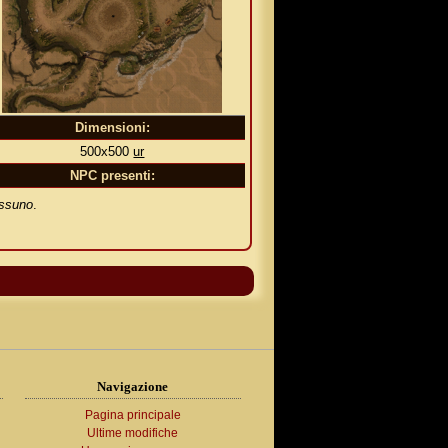
Dimensioni:
500x500
ur
NPC presenti:
ssuno
.
Navigazione
Pagina principale
Ultime modifiche