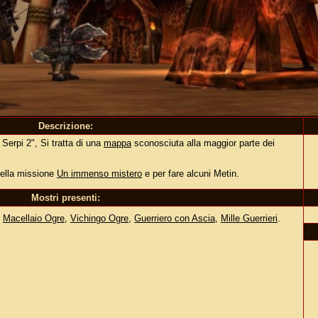
Descrizione:
erpi 2", Si tratta di una
mappa
sconosciuta alla maggior parte dei
 della missione
Un immenso mistero
e per fare alcuni Metin.
Mostri presenti:
,
Macellaio Ogre
,
Vichingo Ogre
,
Guerriero con Ascia
,
Mille Guerrieri
.