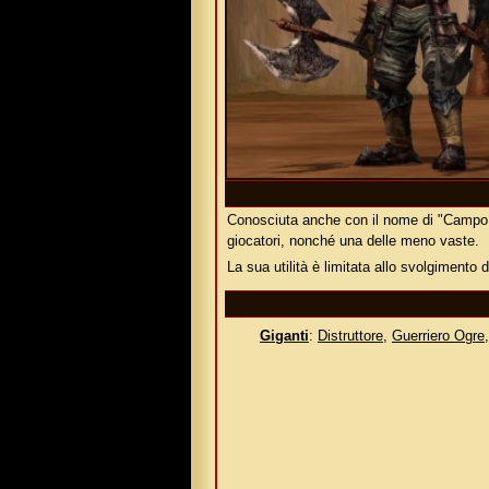
Conosciuta anche con il nome di "Campo S
giocatori, nonché una delle meno vaste.
La sua utilità è limitata allo svolgimento
Giganti
:
Distruttore
,
Guerriero Ogre