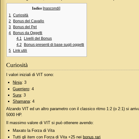
Indice
[
nascondi
]
1
Curiosità
2
Bonus del Cavallo
3
Bonus del Pet
4
Bonus da Oggetti
4.1
Livelli del Bonus
4.2
Bonus presenti di base sugli oggetti
5
Link utili
Curiosità
I valori iniziali di VIT sono:
Ninja
: 3
Guerriero
: 4
Sura
: 3
Shamana
: 4
Alzando VIT ed un altro parametro con il classico ritmo 1:2 (o 2:1) si arr
5000 HP.
Il massimo valore di VIT si può ottenere avendo:
Maxato la Forza di Vita
Tutti gli item con Forza di Vita +25 nei
bonus rari