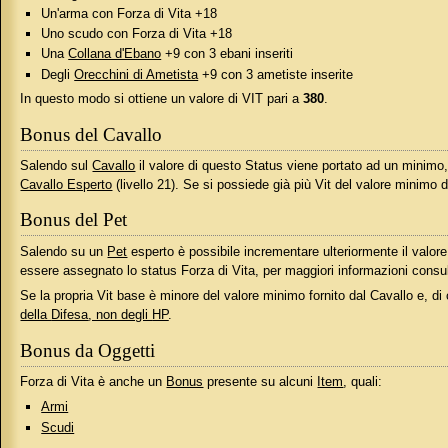
Un'arma con Forza di Vita +18
Uno scudo con Forza di Vita +18
Una
Collana d'Ebano
+9 con 3 ebani inseriti
Degli
Orecchini di Ametista
+9 con 3 ametiste inserite
In questo modo si ottiene un valore di VIT pari a
380
.
Bonus del Cavallo
Salendo sul
Cavallo
il valore di questo Status viene portato ad un minimo
Cavallo Esperto
(livello 21). Se si possiede già più Vit del valore minimo
Bonus del Pet
Salendo su un
Pet
esperto è possibile incrementare ulteriormente il valor
essere assegnato lo status Forza di Vita, per maggiori informazioni consul
Se la propria Vit base è minore del valore minimo fornito dal Cavallo e, d
della
Difesa
, non degli
HP
.
Bonus da Oggetti
Forza di Vita è anche un
Bonus
presente su alcuni
Item
, quali:
Armi
Scudi