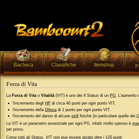
Bacheca
Classifiche
Itemshop
P
Forza di Vita
Vai a:
navigazione
,
ricerca
La
Forza di Vita
o
Vitalità
(VIT) è uno dei 4 Status di un
PG
. L'aumento 
l'incremento degli
HP
di circa 40 punti per ogni punto VIT;
l'incremento della
Difesa
di 1 punto per ogni punto VIT.
l'incremento del danno di alcune
skill
fisiche (in particolare quelle dei
G
La VIT è un parametro essenziale per ogni PG, infatti molto spesso è
max
per primo.
Come tutti gli Status, VIT non può essere alzato oltre i 125 punti.