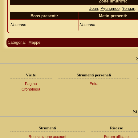
Zone limitrofe:
Joan
,
Pyungmoo
,
Yongan
.
Boss presenti:
Metin presenti:
Nessuno
.
Nessuna
.
Categoria
:
Mappe
Visite
Strumenti personali
Pagina
Entra
Cronologia
St
Strumenti
Risorse
Registrazione account
Forum ufficiale