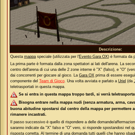
Descrizione:
Questa
mappa
speciale (utilizzata per l'
Evento Gara OX
) è formata da p
La prima parte è formata dalla zona spettatori ai lati dell'arena. La sec
centro dell'arena di cui una delle 2 zone interne è "X" (falso), e "O" (ve
dai concorrenti per giocare al gioco. La
Gara OX
prima di essere esegui
componente del
Team di Gioco
. Una volta avviata e parlato a
Uriel
(da
teletrasportati in questa mappa.
Se si entra in questa mappa troppo tardi, si verrà teletrasporta
Bisogna entrare nella mappa nudi (senza armatura, arma, cavallo
buona abitudine spostarsi dal centro della mappa per permettere agli
rimanere incastrati.
Il passo successivo è quello di rispondere a delle domande/affermazion
saranno indicate da "X" falso e "O" vero, si risponde spostandosi nel qu
risposta corretta. Al termine di una domanda tutti quelli che hanno sbag