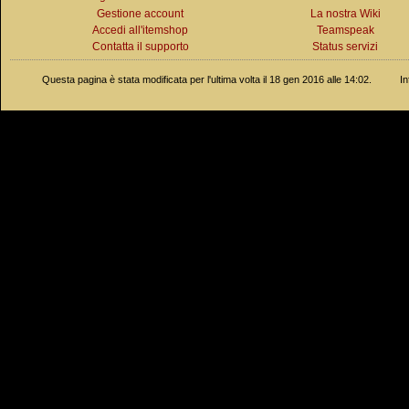
Gestione account
La nostra Wiki
Accedi all'itemshop
Teamspeak
Contatta il supporto
Status servizi
Questa pagina è stata modificata per l'ultima volta il 18 gen 2016 alle 14:02.
In