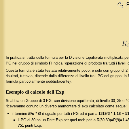
In pratica si tratta della formula per la Divisione Equilibrata moltiplicata p
PG nel gruppo (il simbolo
Π
indica l'operazione di prodotto tra tutti i live
Questa formula è stata testata relativamente poco, e solo con gruppi di 2 o 3
risultati, tuttavia, dipende dalla differenza di livello tra i PG del gruppo: 
formula particolarmente soddisfacente).
Esempio di calcolo dell'Exp
Si abbia un Gruppo di 3 PG, con divisione equilibrata, di livello 30, 35 e 
riceveranno ognuno un diverso ammontare di exp calcolato come segue:
il termine
E/n * G
è uguale per tutti i PG ed è pari a
1319/3 * 1,18 = 5
il PG al 30 ha un Rate Exp per quel mob pari a R(39-30)=R(9)=1,45 (
751
punti Exp;