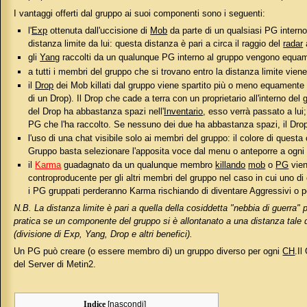
I vantaggi offerti dal gruppo ai suoi componenti sono i seguenti:
l'
Exp
ottenuta dall'uccisione di
Mob
da parte di un qualsiasi PG interno 
distanza limite da lui: questa distanza è pari a circa il raggio del
radar
gli
Yang
raccolti da un qualunque PG interno al gruppo vengono equament
a tutti i membri del gruppo che si trovano entro la distanza limite viene
il
Drop
dei Mob killati dal gruppo viene spartito più o meno equamente 
di un Drop). Il Drop che cade a terra con un proprietario all'interno de
del Drop ha abbastanza spazi nell'
Inventario
, esso verrà passato a lui
PG che l'ha raccolto. Se nessuno dei due ha abbastanza spazi, il Drop
l'uso di una chat visibile solo ai membri del gruppo: il colore di ques
Gruppo basta selezionare l'apposita voce dal menu o anteporre a ogni 
il
Karma
guadagnato da un qualunque membro
killando
mob
o
PG
vien
controproducente per gli altri membri del gruppo nel caso in cui uno di
i PG gruppati perderanno Karma rischiando di diventare Aggressivi o p
N.B. La distanza limite è pari a quella della cosiddetta "nebbia di guerra" p
pratica se un componente del gruppo si è allontanato a una distanza tale d
(divisione di Exp, Yang, Drop e altri benefici).
Un PG può creare (o essere membro di) un gruppo diverso per ogni
CH
.I
del Server di Metin2.
Indice
[
nascondi
]