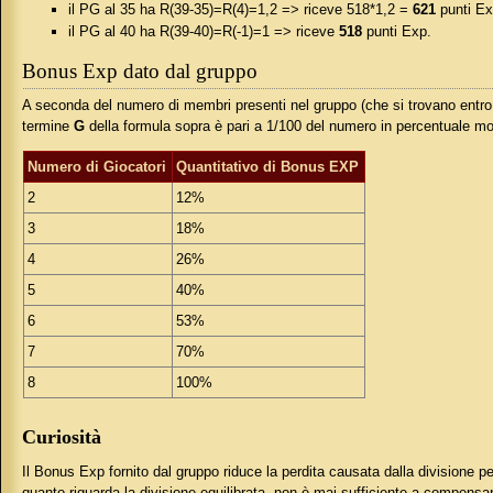
il PG al 35 ha R(39-35)=R(4)=1,2 => riceve 518*1,2 =
621
punti Ex
il PG al 40 ha R(39-40)=R(-1)=1 => riceve
518
punti Exp.
Bonus Exp dato dal gruppo
A seconda del numero di membri presenti nel gruppo (che si trovano entro l
termine
G
della formula sopra è pari a 1/100 del numero in percentuale mo
Numero di Giocatori
Quantitativo di Bonus EXP
2
12%
3
18%
4
26%
5
40%
6
53%
7
70%
8
100%
Curiosità
Il Bonus Exp fornito dal gruppo riduce la perdita causata dalla divisione
quanto riguarda la divisione equilibrata, non è mai sufficiente a compens