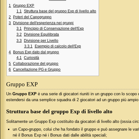
1
Gruppo EXP
1.1
Struttura base del gruppo Exp di livello alto
2
Poteri del Capogruppo
3
Divisione dell'esperienza nei gruppi
3.1
Principio di Conservazione dell'Exp
3.2
Divisione Equilibrata
3.3
Divisione per Livello
3.3.1
Esempio di calcolo dell'Exp
4
Bonus Exp dato dal gruppo
4.1
Curiosità
5
Collaborazione del gruppo
6
Cancellazione PG e Gruppo
Gruppo EXP
Un
Gruppo EXP
è una serie di giocatori riuniti in un gruppo con lo scopo 
estendersi da una semplice squadra di 2 giocatori ad un gruppo più ampio
Struttura base del gruppo Exp di livello alto
Solitamente un Gruppo Exp costituito da giocatori di livello alto (ossia cir
un Capo-gruppo, colui che ha fondato il gruppo e può assegnare le varie 
né il Bonus Exp né i Bonus dati dalle abilità speciali;