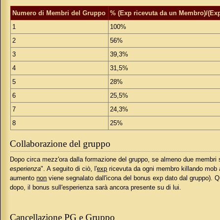
Numero di Membri del Gruppo
% (Exp ricevuta da un Membro)/(Exp
1
100%
2
56%
3
39,3%
4
31,5%
5
28%
6
25,5%
7
24,3%
8
25%
Collaborazione del gruppo
Dopo circa mezz'ora dalla formazione del gruppo, se almeno due membri so
esperienza
". A seguito di ciò, l'
exp
ricevuta da ogni membro killando mob a
aumento
non
viene segnalato dall'icona del bonus exp dato dal gruppo). Qu
dopo, il bonus sull'esperienza sarà ancora presente su di lui.
Cancellazione PG e Gruppo