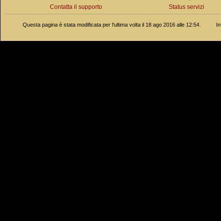
Contatta il supporto
Status servizi
Questa pagina è stata modificata per l'ultima volta il 18 ago 2016 alle 12:54.
In