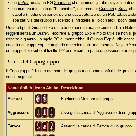
un
Buffer
, ossia un PG
Shamana
che guarisce gli altri player (se di do
un numero indefinito di "Picchiatori", solitamente
Guerrieri
e
Sura
, che
cavallo
(
medio
o
esperto
), su una
cavalcatura
o su un
Pet
, attaccando
sbalzati via dal gruppo riuscendo a infliggere ai "picchiatori" pochi da
Questo tipo di Gruppo Exp è molto comune in
mappe
come la
Baia Nefrit
reggerli senza un
Buffer
. Ricorrere al gruppo Exp è molto utile se non si
rispetto a quanto il singolo PG ci metterebbe. Il Gruppo Exp è utile anch
accetti nei gruppi Exp se in grado di rendersi utili (ad esempio Ninja o S
un gruppo Exp sotto al livello 122 per expare, a patto di possedere un e
Poteri del Capogruppo
Il Capogruppo è l'unico membro del gruppo a cui sono conferiti dei poteri s
sono i seguenti:
Nome Abilità
Icona Abilità
Descrizione
Escludi
Escludi un Membro dal gruppo.
Aggressore
Assegni la carica di Aggressore di un grup
Feroce
Assegni la carica di Feroce di un gruppo.