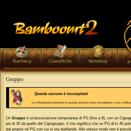
Bacheca
Classifiche
Itemshop
P
Gruppo
Vai a:
navigazione
,
ricerca
Questa sezione è incompleta!
Le informazioni presenti in questa sezione sono incomplete o non verific
Un
Gruppo
è un'associazione temporanea di PG (fino a 8), con un Capogru
più di 30 da quello del Capogruppo, il che significa che un PG di lv 45 po
dal proprio né PG con cui si sta duellando. Allo stesso modo non è possib