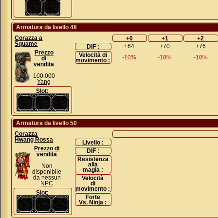
Armatura da livello 48
Corazza a
+0
+1
+2
Squame
+64
+70
+76
DIF :
Prezzo
Velocità di
-10%
-10%
-10%
di
movimento :
vendita
100.000
Yang
Slot:
Armatura da livello 50
Corazza
Hwang Rossa
Livello :
Prezzo di
DIF :
vendita
Resistenza
alla
Non
magia :
disponibile
da nessun
Velocità
NPC
di
movimento :
Slot:
Forte
Vs. Ninja :