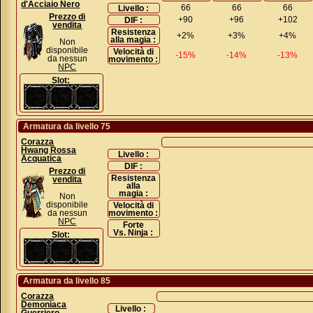
d'Acciaio Nero
66
66
66
Livello :
Prezzo di
+90
+96
+102
DIF :
vendita
Resistenza
+2%
+3%
+4%
alla magia :
Non
disponibile
Velocità di
-15%
-14%
-13%
da nessun
movimento :
NPC
Slot:
Armatura da livello 75
Corazza
Hwang Rossa
Livello :
Acquatica
DIF :
Prezzo di
Resistenza
vendita
alla
magia :
Non
disponibile
Velocità di
da nessun
movimento :
NPC
Forte
Vs. Ninja :
Slot:
Armatura da livello 85
Corazza
Demoniaca
Livello :