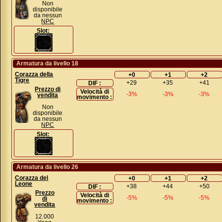
Non
disponibile
da nessun
NPC
Slot:
Armatura da livello 18
Corazza della
+0
+1
+2
Tigre
+29
+35
+41
DIF :
Prezzo di
Velocità di
-3%
-3%
-3%
vendita
movimento :
Non
disponibile
da nessun
NPC
Slot:
Armatura da livello 26
Corazza del
+0
+1
+2
Leone
+38
+44
+50
DIF :
Prezzo
Velocità di
-5%
-5%
-5%
di
movimento :
vendita
12.000