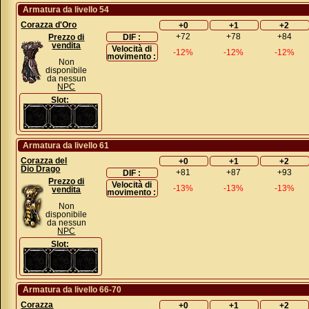
Armatura da livello 54
Corazza d'Oro
+0
+1
+2
+72
+78
+84
Prezzo di
DIF :
vendita
Velocità di
-12%
-12%
-12%
movimento :
Non
disponibile
da nessun
NPC
Slot:
Armatura da livello 61
Corazza del
+0
+1
+2
Dio Drago
+81
+87
+93
DIF :
Prezzo di
Velocità di
-13%
-13%
-13%
vendita
movimento :
Non
disponibile
da nessun
NPC
Slot:
Armatura da livello 66-70
Corazza
+0
+1
+2