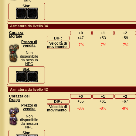
Yang
Slot:
Armatura da livello 34
Corazza
+0
+1
+2
Mortale
+47
+53
+59
DIF :
Prezzo di
Velocità di
-7%
-7%
-7%
vendita
movimento :
Non
disponibile
da nessun
NPC
Slot:
Armatura da livello 42
Corazza del
+0
+1
+2
Drago
+55
+61
+67
DIF :
Prezzo di
Velocità di
-8%
-8%
-8%
vendita
movimento :
Non
disponibile
da nessun
NPC
Slot: