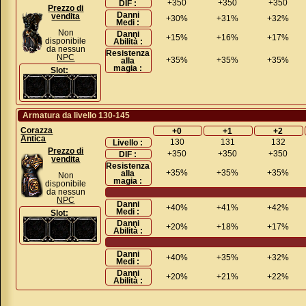
+350
+350
+350
DIF :
Prezzo di
Danni
vendita
+30%
+31%
+32%
Medi :
Non
Danni
+15%
+16%
+17%
disponibile
Abilità :
da nessun
Resistenza
NPC
+35%
+35%
+35%
alla
magia :
Slot:
Armatura da livello 130-145
Corazza
+0
+1
+2
Antica
130
131
132
Livello :
Prezzo di
+350
+350
+350
DIF :
vendita
Resistenza
+35%
+35%
+35%
alla
Non
magia :
disponibile
da nessun
NPC
Danni
+40%
+41%
+42%
Medi :
Slot:
Danni
+20%
+18%
+17%
Abilità :
Danni
+40%
+35%
+32%
Medi :
Danni
+20%
+21%
+22%
Abilità :