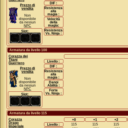
Guerriero
DIF :
Prezzo di
Resistenza
vendita
alla
magia :
Non
disponibile
Velocità
da nessun
della
magia:
NPC
Resistenza
Slot:
Vs. Ninja :
Armatura da livello 100
Corazza dei
Titani
Livello :
Guerriero
DIF :
Prezzo di
Resistenza
vendita
alla
magia :
Non
disponibile
Danni
da nessun
Abilità :
NPC
Forte
Vs. Ninja :
Slot:
Armatura da livello 115
Corazza
+0
+1
+2
Drago
115
115
115
Livello :
Imperiale