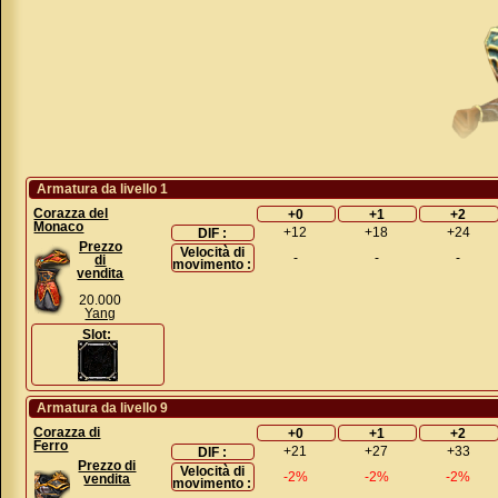
Armatura da livello 1
Corazza del
+0
+1
+2
Monaco
+12
+18
+24
DIF :
Prezzo
Velocità di
-
-
-
di
movimento :
vendita
20.000
Yang
Slot:
Armatura da livello 9
Corazza di
+0
+1
+2
Ferro
+21
+27
+33
DIF :
Prezzo di
Velocità di
-2%
-2%
-2%
vendita
movimento :