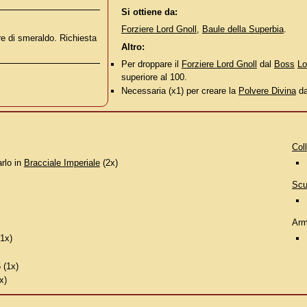
Si ottiene da:
Forziere Lord Gnoll
,
Baule della Superbia
.
re di smeraldo. Richiesta
Altro:
Per droppare il
Forziere Lord Gnoll
dal
Boss
Lo
superiore al 100.
Necessaria (x1) per creare la
Polvere Divina
da
Col
rlo in
Bracciale Imperiale
(2x)
Scu
Arm
(1x)
 (1x)
x)