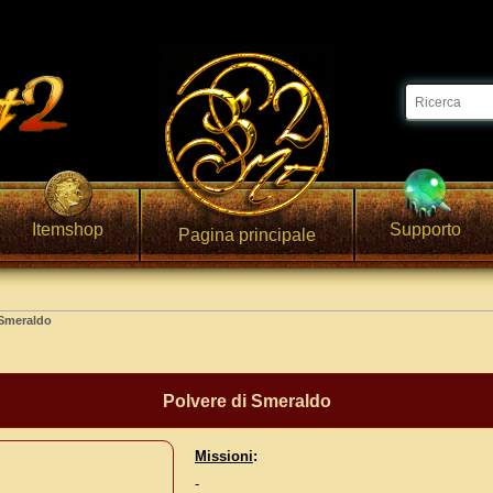
Itemshop
Supporto
Pagina principale
 Smeraldo
Polvere di Smeraldo
Missioni
:
-