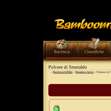
Bacheca
Classifiche
Polvere di Smeraldo
Vai a:
navigazione
,
ricerca
<
Bamboomt2Wiki
<
Riepilogo Items
<
Polvere di