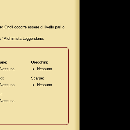
rd Gnoll
occorre essere di livello pari o
ll'
Alchimista Leggendario
.
lane
:
Orecchini
:
Nessuna
Nessuno
di
:
Scarpe
:
Nessuno
Nessuno
i:
Nessuna