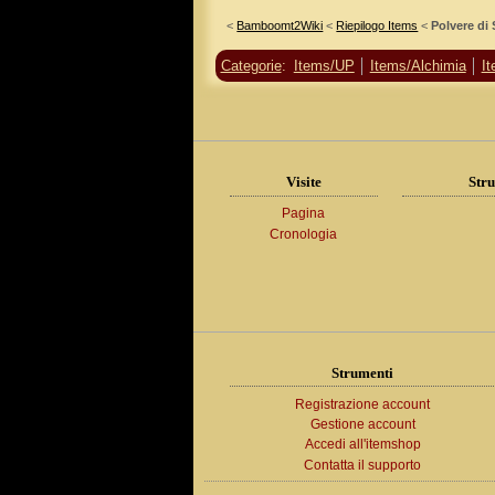
<
Bamboomt2Wiki
<
Riepilogo Items
<
Polvere di
Categorie
:
Items/UP
Items/Alchimia
I
Visite
Stru
Pagina
Cronologia
Strumenti
Registrazione account
Gestione account
Accedi all'itemshop
Contatta il supporto