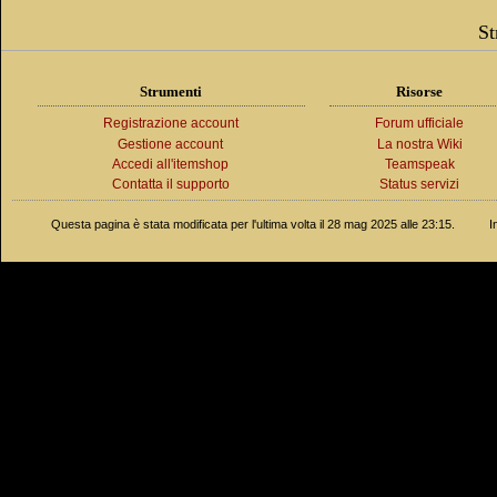
St
Strumenti
Risorse
Registrazione account
Forum ufficiale
Gestione account
La nostra Wiki
Accedi all'itemshop
Teamspeak
Contatta il supporto
Status servizi
Questa pagina è stata modificata per l'ultima volta il 28 mag 2025 alle 23:15.
I