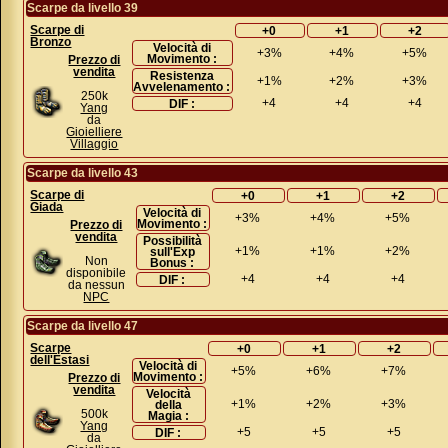
Scarpe da livello 39
Scarpe di
+0
+1
+2
Bronzo
Velocità di
+3%
+4%
+5%
Movimento :
Prezzo di
vendita
Resistenza
+1%
+2%
+3%
Avvelenamento :
250k
+4
+4
+4
DIF :
Yang
da
Gioielliere
Villaggio
Scarpe da livello 43
Scarpe di
+0
+1
+2
Giada
Velocità di
+3%
+4%
+5%
Movimento :
Prezzo di
vendita
Possibilità
+1%
+1%
+2%
sull'Exp
Non
Bonus :
disponibile
+4
+4
+4
DIF :
da nessun
NPC
Scarpe da livello 47
Scarpe
+0
+1
+2
dell'Estasi
Velocità di
+5%
+6%
+7%
Movimento :
Prezzo di
vendita
Velocità
+1%
+2%
+3%
della
500k
Magia :
Yang
+5
+5
+5
DIF :
da