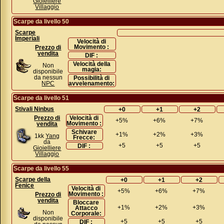
Gioielliere
Villaggio
Scarpe da livello 50
Scarpe
Imperiali
Velocità di
Movimento :
Prezzo di
vendita
DIF :
Velocità della
Non
magia:
disponibile
da nessun
Possibilità di
NPC
avvelenamento:
Scarpe da livello 51
Stivali Ninbus
+0
+1
+2
Prezzo di
Velocità di
+5%
+6%
+7%
Movimento :
vendita
Schivare
+1%
+2%
+3%
1kk
Yang
Frecce:
da
+5
+5
+5
DIF :
Gioielliere
Villaggio
Scarpe da livello 55
Scarpe della
+0
+1
+2
Fenice
Velocità di
+5%
+6%
+7%
Movimento :
Prezzo di
vendita
Bloccare
+1%
+2%
+3%
Attacco
Non
Corporale:
disponibile
+5
+5
+5
DIF :