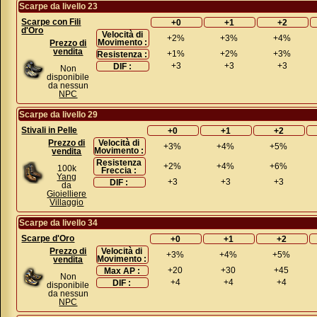
Scarpe da livello 23
Scarpe con Fili
+0
+1
+2
d'Oro
Velocità di
+2%
+3%
+4%
Movimento :
Prezzo di
vendita
+1%
+2%
+3%
Resistenza :
+3
+3
+3
DIF :
Non
disponibile
da nessun
NPC
Scarpe da livello 29
Stivali in Pelle
+0
+1
+2
Prezzo di
Velocità di
+3%
+4%
+5%
Movimento :
vendita
Resistenza
+2%
+4%
+6%
100k
Freccia :
Yang
+3
+3
+3
DIF :
da
Gioielliere
Villaggio
Scarpe da livello 34
Scarpe d'Oro
+0
+1
+2
Prezzo di
Velocità di
+3%
+4%
+5%
Movimento :
vendita
+20
+30
+45
Max AP :
Non
+4
+4
+4
DIF :
disponibile
da nessun
NPC