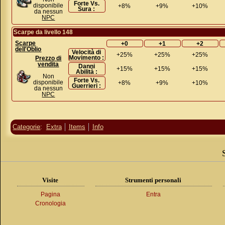
Forte Vs.
disponibile
+8%
+9%
+10%
Sura :
da nessun
NPC
Scarpe da livello 148
Scarpe
+0
+1
+2
dell'Oblio
Velocità di
+25%
+25%
+25%
Movimento :
Prezzo di
vendita
Danni
+15%
+15%
+15%
Abilità :
Non
Forte Vs.
disponibile
+8%
+9%
+10%
Guerrieri :
da nessun
NPC
Categorie
:
Extra
Items
Info
Visite
Strumenti personali
Pagina
Entra
Cronologia