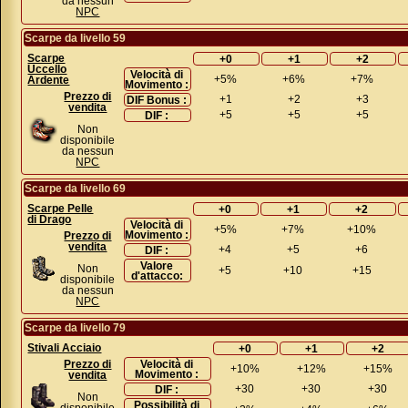
da nessun
NPC
Scarpe da livello 59
Scarpe
+0
+1
+2
Uccello
Velocità di
+5%
+6%
+7%
Ardente
Movimento :
Prezzo di
+1
+2
+3
DIF Bonus :
vendita
+5
+5
+5
DIF :
Non
disponibile
da nessun
NPC
Scarpe da livello 69
Scarpe Pelle
+0
+1
+2
di Drago
Velocità di
+5%
+7%
+10%
Movimento :
Prezzo di
vendita
+4
+5
+6
DIF :
Valore
Non
+5
+10
+15
d'attacco:
disponibile
da nessun
NPC
Scarpe da livello 79
Stivali Acciaio
+0
+1
+2
Prezzo di
Velocità di
+10%
+12%
+15%
Movimento :
vendita
+30
+30
+30
DIF :
Non
Possibilità di
disponibile