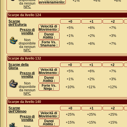
+2%
+4%
+6%
avvelenamento:
da nessun
NPC
Scarpe da livello 124
Scarpe
+0
+1
+2
dell'Euforia
Velocità di
+5%
+6%
+7%
Movimento :
Prezzo di
vendita
Danni
+1%
+2%
+3%
Abilità :
Non
Forte Vs.
disponibile
+5%
+6%
+7%
Shamane :
da nessun
NPC
Scarpe da livello 132
Scarpe della
+0
+1
+2
Gloria
Velocità di
+5%
+6%
+7%
Movimento :
Prezzo di
vendita
Danni
+1%
+2%
+3%
Abilità :
Non
Forte Vs.
disponibile
+10%
+11%
+12%
Ninja :
da nessun
NPC
Scarpe da livello 140
Scarpe
+0
+1
+2
dell'Olimpo
Velocità di
+25%
+25%
+25%
Movimento :
Prezzo di
vendita
Danni
+15%
+15%
+15%
Abilità :
Non