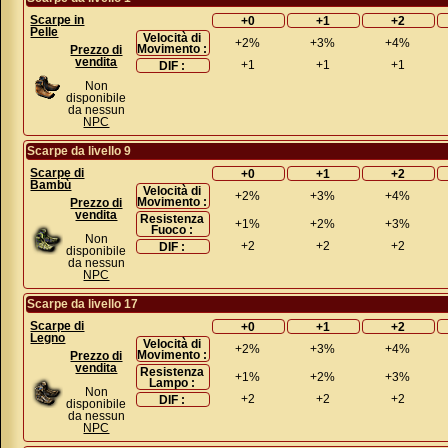
Scarpe in
+0
+1
+2
Pelle
Velocità di
+2%
+3%
+4%
Movimento :
Prezzo di
vendita
+1
+1
+1
DIF :
Non
disponibile
da nessun
NPC
Scarpe da livello 9
Scarpe di
+0
+1
+2
Bambù
Velocità di
+2%
+3%
+4%
Movimento :
Prezzo di
vendita
Resistenza
+1%
+2%
+3%
Fuoco :
Non
+2
+2
+2
DIF :
disponibile
da nessun
NPC
Scarpe da livello 17
Scarpe di
+0
+1
+2
Legno
Velocità di
+2%
+3%
+4%
Movimento :
Prezzo di
vendita
Resistenza
+1%
+2%
+3%
Lampo :
Non
+2
+2
+2
DIF :
disponibile
da nessun
NPC