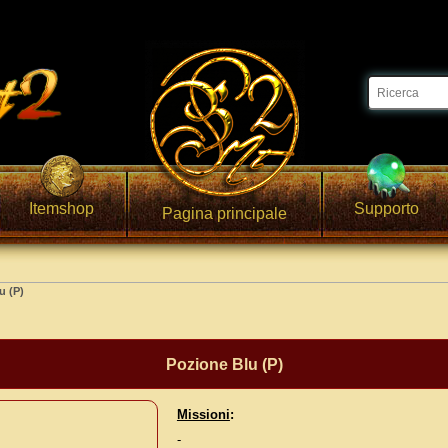
Itemshop
Supporto
Pagina principale
u (P)
Pozione Blu (P)
Missioni
:
-