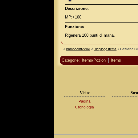
Descrizione:
MP
:+100
Funzione:
Rigenera 100 punti di mana.
<
Bamboomt2Wiki
<
Riepilogo Items
<
Pozione Bl
Categorie
:
Items/Pozioni
Items
Visite
Stru
Pagina
Cronologia