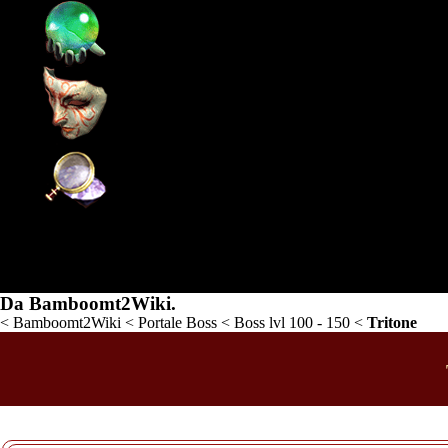
Supporto
Community
Wiki
Tritone
Da Bamboomt2Wiki.
<
Bamboomt2Wiki
<
Portale Boss
<
Boss lvl 100 - 150
<
Tritone