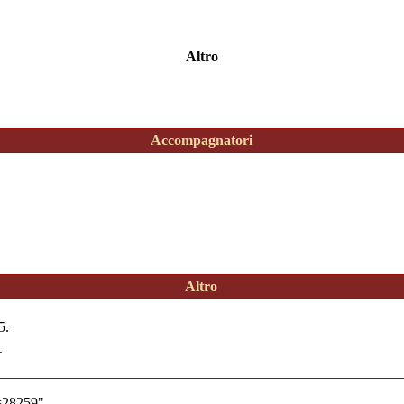
Altro
Accompagnatori
Altro
5.
.
d=28259
"