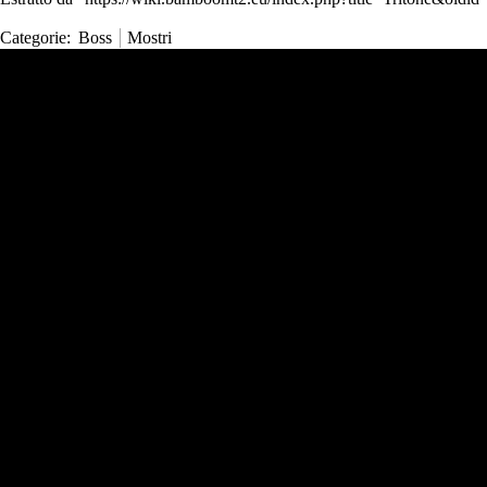
Categorie
:
Boss
Mostri
Strumenti Wiki
Strumenti
N
Visite
Strumenti personali
Puntano qui
Pagina
Modifiche correlate
Entra
Cronologia
Pagine speciali
Informazioni sulla pagina
Strumenti Comuni
Strumenti
Risorse
Altri collegamenti
Registrazione account
Forum ufficiale
Primi passi 