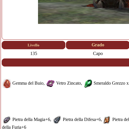
Grado
Livello
135
Capo
Gemma del Buio
,
Vetro Zincato
,
Smeraldo Grezzo
x
Pietra della Magia
+6,
Pietra della Difesa
+6,
Pietra del
della Furia
+6