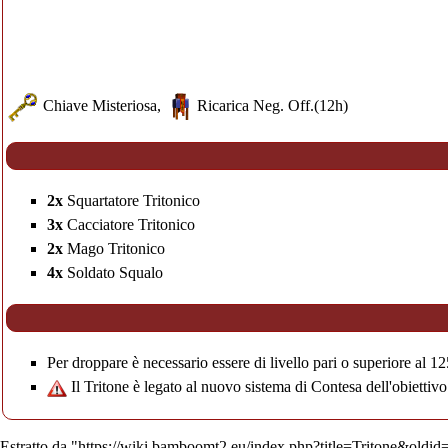
Chiave Misteriosa
,
Ricarica Neg. Off.
(12h)
2x
Squartatore Tritonico
3x
Cacciatore Tritonico
2x
Mago Tritonico
4x
Soldato Squalo
Per droppare è necessario essere di livello pari o superiore al 12
Il Tritone è legato al nuovo sistema di
Contesa dell'obiettivo
Estratto da "
https://wiki.bamboomt2.eu/index.php?title=Tritone&oldi